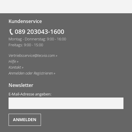
Fußzeile
Kundenservice
089 203043-1600
Montag - Donnerstag: 9:00 - 16:00
Freitags: 9:00 - 15:00
Vertriebsservice@tecvia.com
Hilfe
Kontakt
Anmelden oder Registrieren
Newsletter
E-Mail-Adresse angeben: