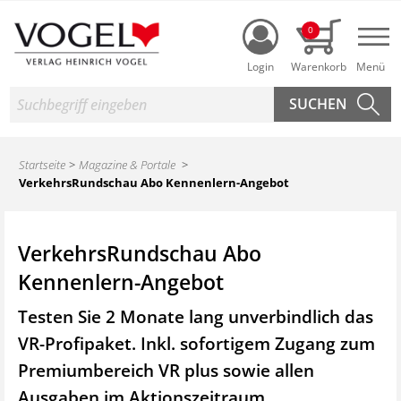
Login
0
Nav
Suche
Startseite
Magazine & Portale
VerkehrsRundschau Abo Kennenlern-Angebot
VerkehrsRundschau Abo
Kennenlern-Angebot
Testen Sie 2 Monate lang unverbindlich das
VR-Profipaket. Inkl. sofortigem Zugang zum
Premiumbereich VR plus sowie
allen
Ausgaben im Aktionszeitraum.