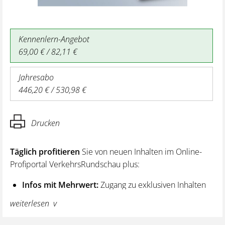
Kennenlern-Angebot
69,00 € / 82,11 €
Jahresabo
446,20 € / 530,98 €
Drucken
Täglich profitieren
Sie von neuen Inhalten im Online-
Profiportal VerkehrsRundschau plus:
Infos mit Mehrwert:
Zugang zu exklusiven Inhalten
und Hintergrundwissen – von aktuellen Regelungen
weiterlesen
wie z. B. bei den Lenk- und Ruhezeiten,
über vertiefende Premiumnews bis hin zu praktischen