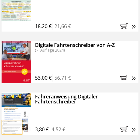
Kostenfreie Online-Seminare
Bestellen Sie jetzt das VerkehrsRundschau Profipaket im
»
Kennenlern-Abo für zwei Monate (inkl. der derzeitig
18,20 €
21,66 €
gesetzlichen MwSt. und Versandkosten).
Nach 2
Monaten brauchen Sie nichts weiter tun, das
Digitale Fahrtenschreiber von A-Z
Abonnement endet automatisch, es entstehen keine
(7. Auflage 2024)
weiteren Verpflichtungen.
»
53,00 €
56,71 €
Fahreranweisung Digitaler
Fahrtenschreiber
»
3,80 €
4,52 €