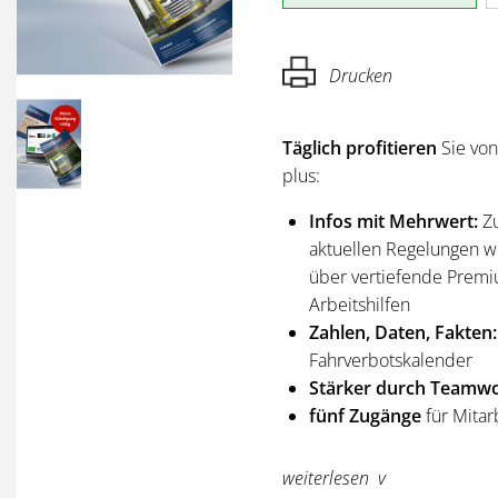
Drucken
Täglich profitieren
Sie vo
plus:
Infos mit Mehrwert:
Z
aktuellen Regelungen wi
über vertiefende Premi
Arbeitshilfen
Zahlen, Daten, Fakten:
Fahrverbotskalender
Stärker durch Teamwo
fünf Zugänge
für Mitar
Sie erhalten
alle Ausgabe
weiterlesen