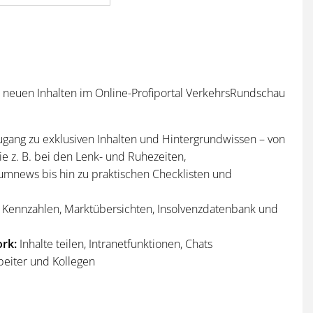
n neuen Inhalten im Online-Profiportal VerkehrsRundschau
ugang zu exklusiven Inhalten und Hintergrundwissen – von
e z. B. bei den Lenk- und Ruhezeiten,
umnews bis hin zu praktischen Checklisten und
Kennzahlen, Marktübersichten, Insolvenzdatenbank und
rk:
Inhalte teilen, Intranetfunktionen, Chats
beiter und Kollegen
n
und
Sonderhefte
der VerkehrsRundschau
per Post und