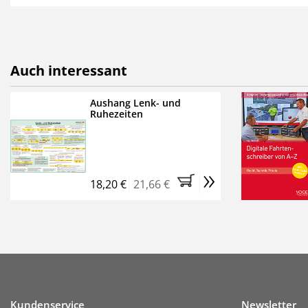
als E-Paper,
die innerhalb
Weitere Extras:
FUMO: Compliance für R
Auch interessant
Ermäßigte Teilnahmege
Kostenfreie Online-Sem
Aushang Lenk- und
Ruhezeiten
Bestellen Sie jetzt das Ve
Monate (inkl. der derzeiti
brauchen Sie nichts weit
»
entstehen keine weiteren
18,20 €
21,66 €
Kundenservice
Newsletter