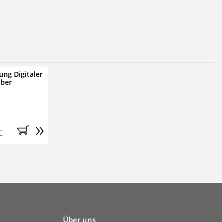
ung Digitaler
iber
»
€
Über uns