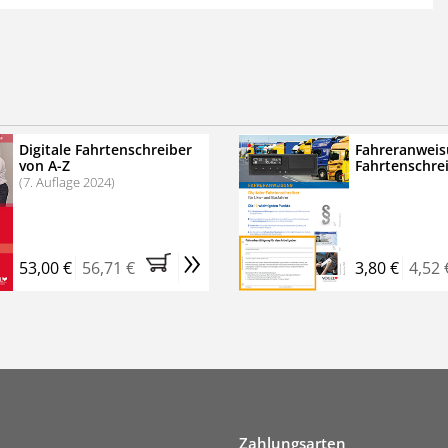
 der zweimonatigen Laufzeit
erscheinen
.
echtssichere Transportlogistik
bühren für VerkehrsRundschau Veranstaltungen
inare
Digitale Fahrtenschreiber
Fahreranweis
von A-Z
Fahrtenschre
rkehrsRundschau Profipaket im Kennenlern-Abo für zwei
(7. Auflage 2024)
g gesetzlichen MwSt. und Versandkosten).
Nach 2 Monaten
er tun, das Abonnement endet automatisch, es
»
 Verpflichtungen.
53,00 €
56,71 €
3,80 €
4,52 
Zahlungsarten