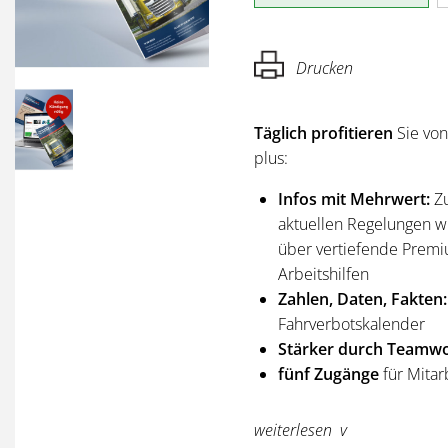
Drucken
Täglich profitieren
Sie vo
plus:
Infos mit Mehrwert:
Z
aktuellen Regelungen wi
über vertiefende Premi
Arbeitshilfen
Zahlen, Daten, Fakten:
Fahrverbotskalender
Stärker durch Teamwo
fünf Zugänge
für Mitar
Sie erhalten
alle Ausgabe
weiterlesen