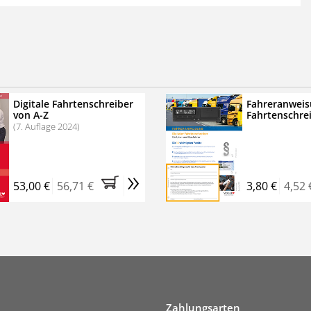
 der zweimonatigen Laufzeit
erscheinen
.
echtssichere Transportlogistik
bühren für VerkehrsRundschau Veranstaltungen
inare
Digitale Fahrtenschreiber
Fahreranweis
von A-Z
Fahrtenschre
rkehrsRundschau Profipaket im Kennenlern-Abo für zwei
(7. Auflage 2024)
g gesetzlichen MwSt. und Versandkosten).
Nach 2 Monaten
er tun, das Abonnement endet automatisch, es
»
 Verpflichtungen.
53,00 €
56,71 €
3,80 €
4,52 
Zahlungsarten