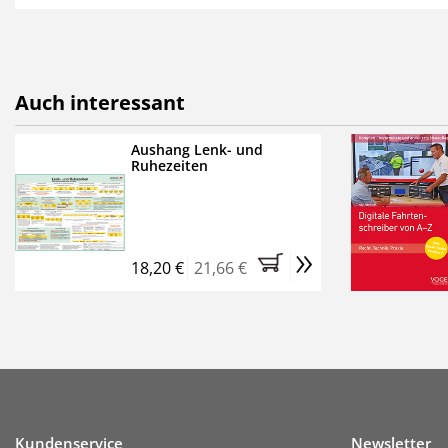
als E-Paper,
die innerhalb
Weitere Extras:
FUMO: Compliance für R
Auch interessant
Ermäßigte Teilnahmege
Kostenfreie Online-Sem
Aushang Lenk- und
Ruhezeiten
Bestellen Sie jetzt das Ve
Monate (inkl. der derzeiti
brauchen Sie nichts weit
»
entstehen keine weiteren
18,20 €
21,66 €
Kundenservice
Newsletter