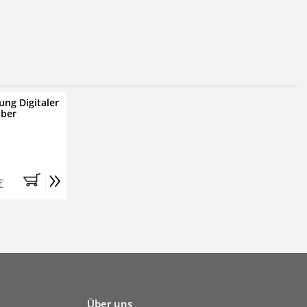
ung Digitaler
iber
»
€
Über uns