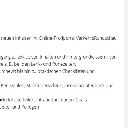
n neuen Inhalten im Online-Profiportal VerkehrsRundschau
ugang zu exklusiven Inhalten und Hintergrundwissen – von
e z. B. bei den Lenk- und Ruhezeiten,
umnews bis hin zu praktischen Checklisten und
Kennzahlen, Marktübersichten, Insolvenzdatenbank und
rk:
Inhalte teilen, Intranetfunktionen, Chats
beiter und Kollegen
n
und
Sonderhefte
der VerkehrsRundschau
per Post und