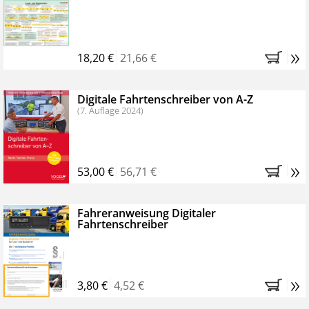
Kostenfreie Online-Seminare
Bestellen Sie jetzt das VerkehrsRundschau Profipaket im
»
Kennenlern-Abo für zwei Monate (inkl. der derzeitig
18,20 €
21,66 €
gesetzlichen MwSt. und Versandkosten).
Nach 2
Monaten brauchen Sie nichts weiter tun, das
Digitale Fahrtenschreiber von A-Z
Abonnement endet automatisch, es entstehen keine
(7. Auflage 2024)
weiteren Verpflichtungen.
»
53,00 €
56,71 €
Fahreranweisung Digitaler
Fahrtenschreiber
»
3,80 €
4,52 €