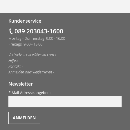
Fußzeile
Kundenservice
089 203043-1600
Montag - Donnerstag: 9:00 - 16:00
Freitags: 9:00 - 15:00
Vertriebsservice@tecvia.com
Hilfe
Kontakt
Anmelden oder Registrieren
Newsletter
E-Mail-Adresse angeben: