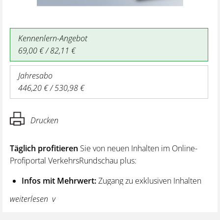
Kennenlern-Angebot
69,00 € / 82,11 €
Jahresabo
446,20 € / 530,98 €
Drucken
Täglich profitieren
Sie von neuen Inhalten im Online-
Profiportal VerkehrsRundschau plus:
Infos mit Mehrwert:
Zugang zu exklusiven Inhalten
und Hintergrundwissen – von aktuellen Regelungen
weiterlesen
wie z. B. bei den Lenk- und Ruhezeiten,
über vertiefende Premiumnews bis hin zu praktischen