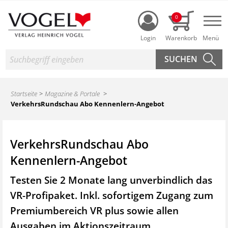
Login
0
Nav
Suche
Startseite
Magazine & Portale
VerkehrsRundschau Abo Kennenlern-Angebot
VerkehrsRundschau Abo
Kennenlern-Angebot
Testen Sie 2 Monate lang unverbindlich das
VR-Profipaket. Inkl. sofortigem Zugang zum
Premiumbereich VR plus sowie
allen
Ausgaben im Aktionszeitraum.