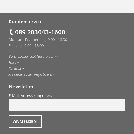
Fußzeile
Kundenservice
089 203043-1600
Montag - Donnerstag: 9:00 - 16:00
Freitags: 9:00 - 15:00
Vertriebsservice@tecvia.com
Hilfe
Kontakt
Anmelden oder Registrieren
Newsletter
E-Mail-Adresse angeben: