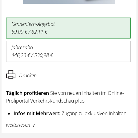
Kennenlern-Angebot
69,00 € / 82,11 €
Jahresabo
446,20 € / 530,98 €
Drucken
Täglich profitieren
Sie von neuen Inhalten im Online-
Profiportal VerkehrsRundschau plus:
Infos mit Mehrwert:
Zugang zu exklusiven Inhalten
und Hintergrundwissen – von aktuellen Regelungen
weiterlesen
wie z. B. bei den Lenk- und Ruhezeiten,
über vertiefende Premiumnews bis hin zu praktischen