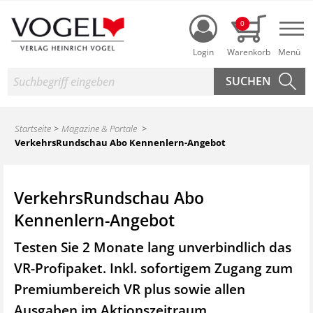
Login
0
Nav
Suche
Startseite
Magazine & Portale
VerkehrsRundschau Abo Kennenlern-Angebot
VerkehrsRundschau Abo
Kennenlern-Angebot
Testen Sie 2 Monate lang unverbindlich das
VR-Profipaket. Inkl. sofortigem Zugang zum
Premiumbereich VR plus sowie
allen
Ausgaben im Aktionszeitraum.