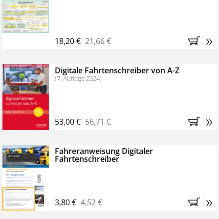
Kostenfreie Online-Seminare
Bestellen Sie jetzt das VerkehrsRundschau Profipaket im
»
Kennenlern-Abo für zwei Monate (inkl. der derzeitig
18,20 €
21,66 €
gesetzlichen MwSt. und Versandkosten).
Nach 2
Monaten brauchen Sie nichts weiter tun, das
Digitale Fahrtenschreiber von A-Z
Abonnement endet automatisch, es entstehen keine
(7. Auflage 2024)
weiteren Verpflichtungen.
»
53,00 €
56,71 €
Fahreranweisung Digitaler
Fahrtenschreiber
»
3,80 €
4,52 €