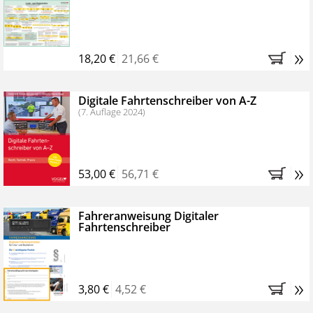
Kostenfreie Online-Seminare
Bestellen Sie jetzt das VerkehrsRundschau Profipaket im
»
Kennenlern-Abo für zwei Monate (inkl. der derzeitig
18,20 €
21,66 €
gesetzlichen MwSt. und Versandkosten).
Nach 2
Monaten brauchen Sie nichts weiter tun, das
Digitale Fahrtenschreiber von A-Z
Abonnement endet automatisch, es entstehen keine
(7. Auflage 2024)
weiteren Verpflichtungen.
»
53,00 €
56,71 €
Fahreranweisung Digitaler
Fahrtenschreiber
»
3,80 €
4,52 €