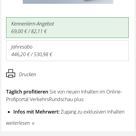
Kennenlern-Angebot
69,00 € / 82,11 €
Jahresabo
446,20 € / 530,98 €
Drucken
Täglich profitieren
Sie von neuen Inhalten im Online-
Profiportal VerkehrsRundschau plus:
Infos mit Mehrwert:
Zugang zu exklusiven Inhalten
und Hintergrundwissen – von aktuellen Regelungen
weiterlesen
wie z. B. bei den Lenk- und Ruhezeiten,
über vertiefende Premiumnews bis hin zu praktischen