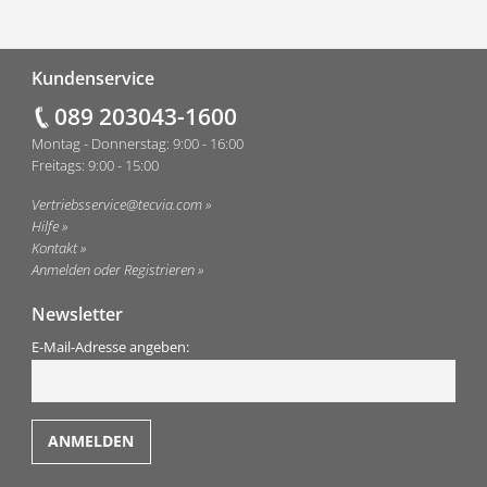
Fußzeile
Kundenservice
089 203043-1600
Montag - Donnerstag: 9:00 - 16:00
Freitags: 9:00 - 15:00
Vertriebsservice@tecvia.com
Hilfe
Kontakt
Anmelden oder Registrieren
Newsletter
E-Mail-Adresse angeben: