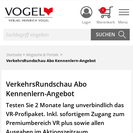
Login
0
Nav
Suche
Startseite
Magazine & Portale
VerkehrsRundschau Abo Kennenlern-Angebot
VerkehrsRundschau Abo
Kennenlern-Angebot
Testen Sie 2 Monate lang unverbindlich das
VR-Profipaket. Inkl. sofortigem Zugang zum
Premiumbereich VR plus sowie
allen
Ausgaben im Aktionszeitraum.