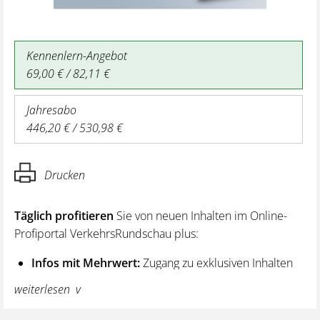
Kennenlern-Angebot
69,00 € / 82,11 €
Jahresabo
446,20 € / 530,98 €
Drucken
Täglich profitieren
Sie von neuen Inhalten im Online-
Profiportal VerkehrsRundschau plus:
Infos mit Mehrwert:
Zugang zu exklusiven Inhalten
und Hintergrundwissen – von aktuellen Regelungen
weiterlesen
wie z. B. bei den Lenk- und Ruhezeiten,
über vertiefende Premiumnews bis hin zu praktischen