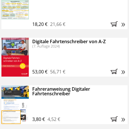
Kostenfreie Online-Seminare
Bestellen Sie jetzt das VerkehrsRundschau Profipaket im
»
Kennenlern-Abo für zwei Monate (inkl. der derzeitig
18,20 €
21,66 €
gesetzlichen MwSt. und Versandkosten).
Nach 2
Monaten brauchen Sie nichts weiter tun, das
Digitale Fahrtenschreiber von A-Z
Abonnement endet automatisch, es entstehen keine
(7. Auflage 2024)
weiteren Verpflichtungen.
»
53,00 €
56,71 €
Fahreranweisung Digitaler
Fahrtenschreiber
»
3,80 €
4,52 €