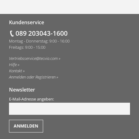
Fußzeile
Kundenservice
089 203043-1600
Montag - Donnerstag: 9:00 - 16:00
Freitags: 9:00 - 15:00
Vertriebsservice@tecvia.com
Hilfe
Kontakt
Anmelden oder Registrieren
Newsletter
E-Mail-Adresse angeben: