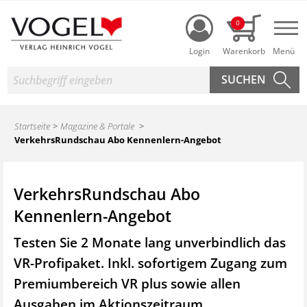
Login
0
Nav
Suche
Startseite
Magazine & Portale
VerkehrsRundschau Abo Kennenlern-Angebot
VerkehrsRundschau Abo
Kennenlern-Angebot
Testen Sie 2 Monate lang unverbindlich das
VR-Profipaket. Inkl. sofortigem Zugang zum
Premiumbereich VR plus sowie
allen
Ausgaben im Aktionszeitraum.