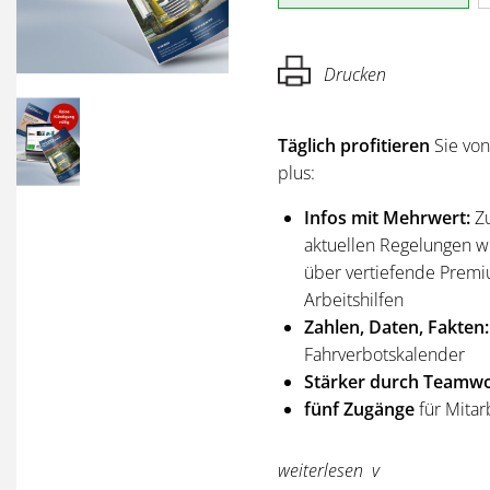
Drucken
Täglich profitieren
Sie vo
plus:
Infos mit Mehrwert:
Z
aktuellen Regelungen wi
über vertiefende Premi
Arbeitshilfen
Zahlen, Daten, Fakten:
Fahrverbotskalender
Stärker durch Teamwo
fünf Zugänge
für Mitar
Sie erhalten
alle Ausgabe
weiterlesen