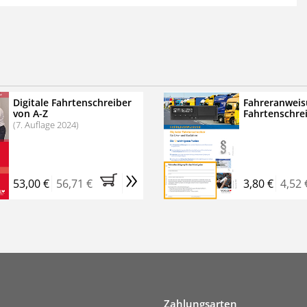
 der zweimonatigen Laufzeit
erscheinen
.
echtssichere Transportlogistik
bühren für VerkehrsRundschau Veranstaltungen
inare
Digitale Fahrtenschreiber
Fahreranweis
von A-Z
Fahrtenschre
rkehrsRundschau Profipaket im Kennenlern-Abo für zwei
(7. Auflage 2024)
g gesetzlichen MwSt. und Versandkosten).
Nach 2 Monaten
er tun, das Abonnement endet automatisch, es
»
 Verpflichtungen.
53,00 €
56,71 €
3,80 €
4,52 
Zahlungsarten