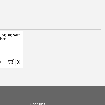
ung Digitaler
iber
»
€
Über uns