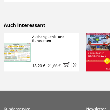
als E-Paper,
die innerhalb
Weitere Extras:
FUMO: Compliance für R
Auch interessant
Ermäßigte Teilnahmege
Kostenfreie Online-Sem
Aushang Lenk- und
Ruhezeiten
Bestellen Sie jetzt das Ve
Monate (inkl. der derzeiti
brauchen Sie nichts weit
»
entstehen keine weiteren
18,20 €
21,66 €
Kundenservice
Newsletter