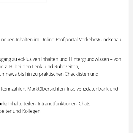
n neuen Inhalten im Online-Profiportal VerkehrsRundschau
ugang zu exklusiven Inhalten und Hintergrundwissen – von
e z. B. bei den Lenk- und Ruhezeiten,
umnews bis hin zu praktischen Checklisten und
Kennzahlen, Marktübersichten, Insolvenzdatenbank und
rk:
Inhalte teilen, Intranetfunktionen, Chats
beiter und Kollegen
n
und
Sonderhefte
der VerkehrsRundschau
per Post und