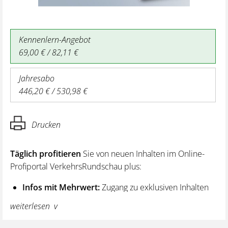
Kennenlern-Angebot
69,00 € / 82,11 €
Jahresabo
446,20 € / 530,98 €
Drucken
Täglich profitieren
Sie von neuen Inhalten im Online-
Profiportal VerkehrsRundschau plus:
Infos mit Mehrwert:
Zugang zu exklusiven Inhalten
und Hintergrundwissen – von aktuellen Regelungen
weiterlesen
wie z. B. bei den Lenk- und Ruhezeiten,
über vertiefende Premiumnews bis hin zu praktischen