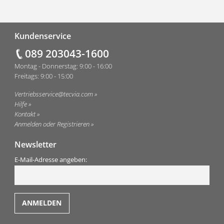
Fußzeile
Kundenservice
089 203043-1600
Montag - Donnerstag: 9:00 - 16:00
Freitags: 9:00 - 15:00
Vertriebsservice@tecvia.com
Hilfe
Kontakt
Anmelden oder Registrieren
Newsletter
E-Mail-Adresse angeben: