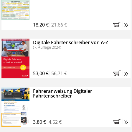
Kostenfreie Online-Seminare
Bestellen Sie jetzt das VerkehrsRundschau Profipaket im
»
Kennenlern-Abo für zwei Monate (inkl. der derzeitig
18,20 €
21,66 €
gesetzlichen MwSt. und Versandkosten).
Nach 2
Monaten brauchen Sie nichts weiter tun, das
Digitale Fahrtenschreiber von A-Z
Abonnement endet automatisch, es entstehen keine
(7. Auflage 2024)
weiteren Verpflichtungen.
»
53,00 €
56,71 €
Fahreranweisung Digitaler
Fahrtenschreiber
»
3,80 €
4,52 €