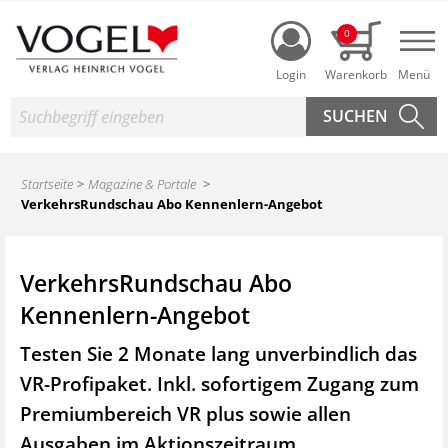
Login
0
Nav
Suche
Startseite
Magazine & Portale
VerkehrsRundschau Abo Kennenlern-Angebot
VerkehrsRundschau Abo
Kennenlern-Angebot
Testen Sie 2 Monate lang unverbindlich das
VR-Profipaket. Inkl. sofortigem Zugang zum
Premiumbereich VR plus sowie
allen
Ausgaben im Aktionszeitraum.