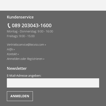
Fußzeile
Kundenservice
089 203043-1600
Montag - Donnerstag: 9:00 - 16:00
Freitags: 9:00 - 15:00
Vertriebsservice@tecvia.com
Hilfe
Kontakt
Anmelden oder Registrieren
Newsletter
E-Mail-Adresse angeben: