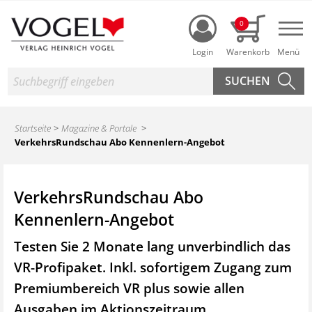
Login
0
Nav
Suche
Startseite
Magazine & Portale
VerkehrsRundschau Abo Kennenlern-Angebot
VerkehrsRundschau Abo
Kennenlern-Angebot
Testen Sie 2 Monate lang unverbindlich das
VR-Profipaket. Inkl. sofortigem Zugang zum
Premiumbereich VR plus sowie
allen
Ausgaben im Aktionszeitraum.