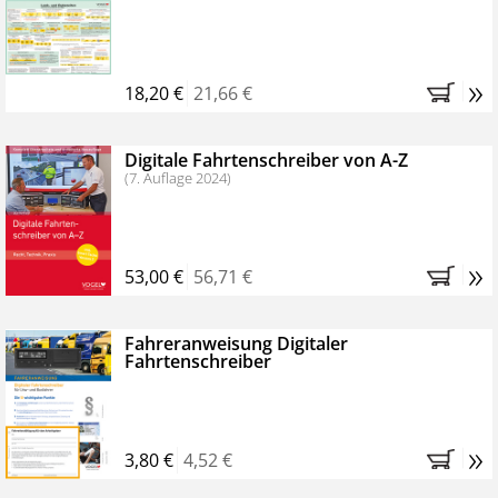
Kostenfreie Online-Seminare
Bestellen Sie jetzt das VerkehrsRundschau Profipaket im
»
Kennenlern-Abo für zwei Monate (inkl. der derzeitig
18,20 €
21,66 €
gesetzlichen MwSt. und Versandkosten).
Nach 2
Monaten brauchen Sie nichts weiter tun, das
Digitale Fahrtenschreiber von A-Z
Abonnement endet automatisch, es entstehen keine
(7. Auflage 2024)
weiteren Verpflichtungen.
»
53,00 €
56,71 €
Fahreranweisung Digitaler
Fahrtenschreiber
»
3,80 €
4,52 €