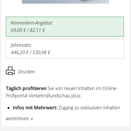
Kennenlern-Angebot
69,00 € / 82,11 €
Jahresabo
446,20 € / 530,98 €
Drucken
Täglich profitieren
Sie von neuen Inhalten im Online-
Profiportal VerkehrsRundschau plus:
Infos mit Mehrwert:
Zugang zu exklusiven Inhalten
und Hintergrundwissen – von aktuellen Regelungen
weiterlesen
wie z. B. bei den Lenk- und Ruhezeiten,
über vertiefende Premiumnews bis hin zu praktischen