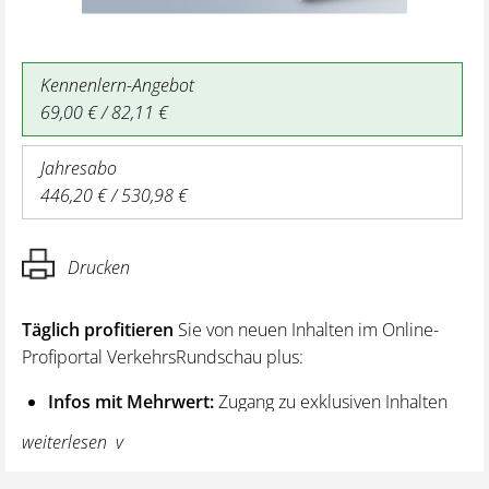
Kennenlern-Angebot
69,00 € / 82,11 €
Jahresabo
446,20 € / 530,98 €
Drucken
Täglich profitieren
Sie von neuen Inhalten im Online-
Profiportal VerkehrsRundschau plus:
Infos mit Mehrwert:
Zugang zu exklusiven Inhalten
und Hintergrundwissen – von aktuellen Regelungen
weiterlesen
wie z. B. bei den Lenk- und Ruhezeiten,
über vertiefende Premiumnews bis hin zu praktischen