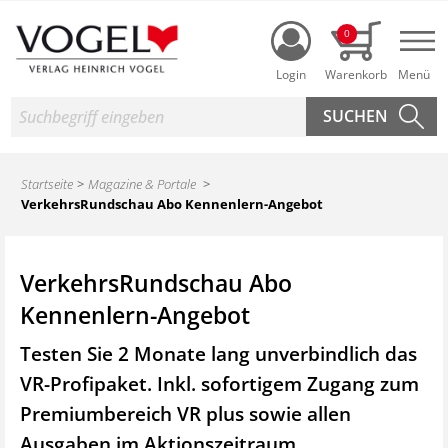
Login
0
Nav
Suche
Startseite
Magazine & Portale
VerkehrsRundschau Abo Kennenlern-Angebot
VerkehrsRundschau Abo
Kennenlern-Angebot
Testen Sie 2 Monate lang unverbindlich das
VR-Profipaket. Inkl. sofortigem Zugang zum
Premiumbereich VR plus sowie
allen
Ausgaben im Aktionszeitraum.