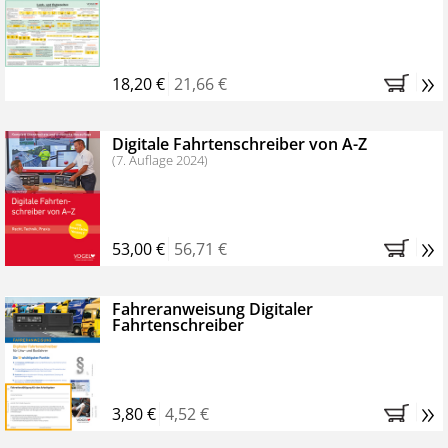
Kostenfreie Online-Seminare
Bestellen Sie jetzt das VerkehrsRundschau Profipaket im
»
Kennenlern-Abo für zwei Monate (inkl. der derzeitig
18,20 €
21,66 €
gesetzlichen MwSt. und Versandkosten).
Nach 2
Monaten brauchen Sie nichts weiter tun, das
Digitale Fahrtenschreiber von A-Z
Abonnement endet automatisch, es entstehen keine
(7. Auflage 2024)
weiteren Verpflichtungen.
»
53,00 €
56,71 €
Fahreranweisung Digitaler
Fahrtenschreiber
»
3,80 €
4,52 €