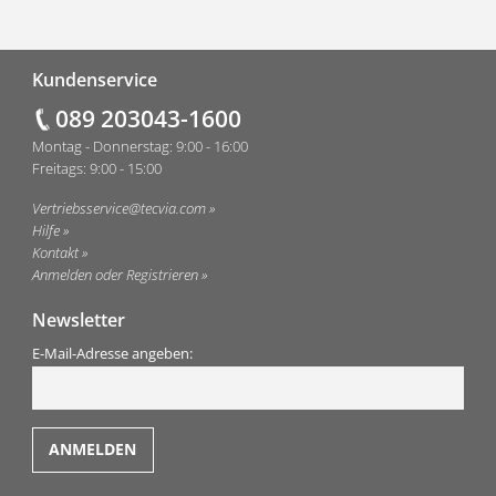
Fußzeile
Kundenservice
089 203043-1600
Montag - Donnerstag: 9:00 - 16:00
Freitags: 9:00 - 15:00
Vertriebsservice@tecvia.com
Hilfe
Kontakt
Anmelden oder Registrieren
Newsletter
E-Mail-Adresse angeben: