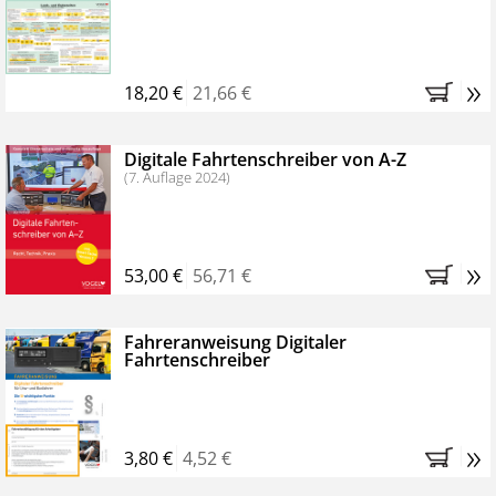
Kostenfreie Online-Seminare
Bestellen Sie jetzt das VerkehrsRundschau Profipaket im
»
Kennenlern-Abo für zwei Monate (inkl. der derzeitig
18,20 €
21,66 €
gesetzlichen MwSt. und Versandkosten).
Nach 2
Monaten brauchen Sie nichts weiter tun, das
Digitale Fahrtenschreiber von A-Z
Abonnement endet automatisch, es entstehen keine
(7. Auflage 2024)
weiteren Verpflichtungen.
»
53,00 €
56,71 €
Fahreranweisung Digitaler
Fahrtenschreiber
»
3,80 €
4,52 €