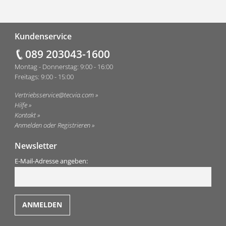
Fußzeile
Kundenservice
089 203043-1600
Montag - Donnerstag: 9:00 - 16:00
Freitags: 9:00 - 15:00
Vertriebsservice@tecvia.com
Hilfe
Kontakt
Anmelden oder Registrieren
Newsletter
E-Mail-Adresse angeben: