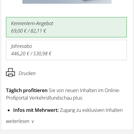
Kennenlern-Angebot
69,00 € / 82,11 €
Jahresabo
446,20 € / 530,98 €
Drucken
Täglich profitieren
Sie von neuen Inhalten im Online-
Profiportal VerkehrsRundschau plus:
Infos mit Mehrwert:
Zugang zu exklusiven Inhalten
und Hintergrundwissen – von aktuellen Regelungen
weiterlesen
wie z. B. bei den Lenk- und Ruhezeiten,
über vertiefende Premiumnews bis hin zu praktischen