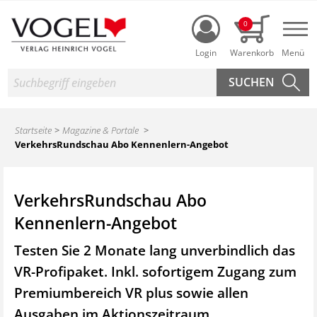
Login
0
Nav
Suche
Startseite
Magazine & Portale
VerkehrsRundschau Abo Kennenlern-Angebot
VerkehrsRundschau Abo
Kennenlern-Angebot
Testen Sie 2 Monate lang unverbindlich das
VR-Profipaket. Inkl. sofortigem Zugang zum
Premiumbereich VR plus sowie
allen
Ausgaben im Aktionszeitraum.