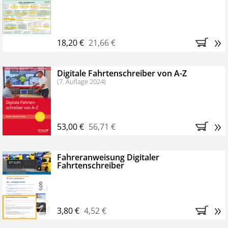
Kostenfreie Online-Seminare
Bestellen Sie jetzt das VerkehrsRundschau Profipaket im
»
Kennenlern-Abo für zwei Monate (inkl. der derzeitig
18,20 €
21,66 €
gesetzlichen MwSt. und Versandkosten).
Nach 2
Monaten brauchen Sie nichts weiter tun, das
Digitale Fahrtenschreiber von A-Z
Abonnement endet automatisch, es entstehen keine
(7. Auflage 2024)
weiteren Verpflichtungen.
»
53,00 €
56,71 €
Fahreranweisung Digitaler
Fahrtenschreiber
»
3,80 €
4,52 €