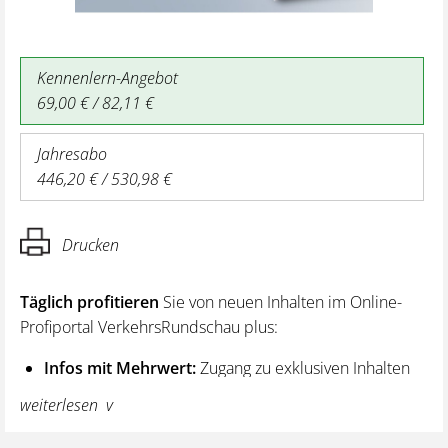
Kennenlern-Angebot
69,00 € / 82,11 €
Jahresabo
446,20 € / 530,98 €
Drucken
Täglich profitieren
Sie von neuen Inhalten im Online-
Profiportal VerkehrsRundschau plus:
Infos mit Mehrwert:
Zugang zu exklusiven Inhalten
und Hintergrundwissen – von aktuellen Regelungen
weiterlesen
wie z. B. bei den Lenk- und Ruhezeiten,
über vertiefende Premiumnews bis hin zu praktischen