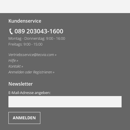
Fußzeile
Kundenservice
089 203043-1600
Montag - Donnerstag: 9:00 - 16:00
Freitags: 9:00 - 15:00
Vertriebsservice@tecvia.com
Hilfe
Kontakt
Anmelden oder Registrieren
Newsletter
E-Mail-Adresse angeben: