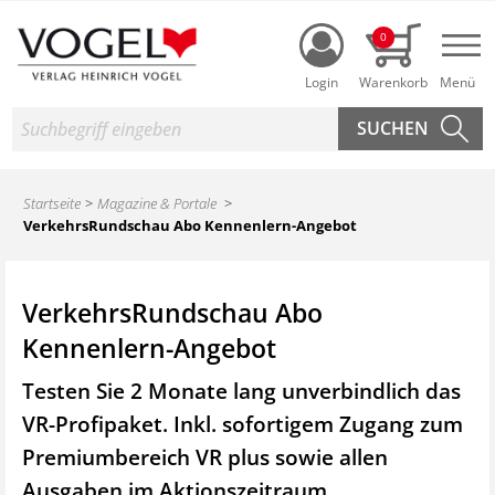
Login
0
Nav
Suche
Startseite
Magazine & Portale
VerkehrsRundschau Abo Kennenlern-Angebot
VerkehrsRundschau Abo
Kennenlern-Angebot
Testen Sie 2 Monate lang unverbindlich das
VR-Profipaket. Inkl. sofortigem Zugang zum
Premiumbereich VR plus sowie
allen
Ausgaben im Aktionszeitraum.