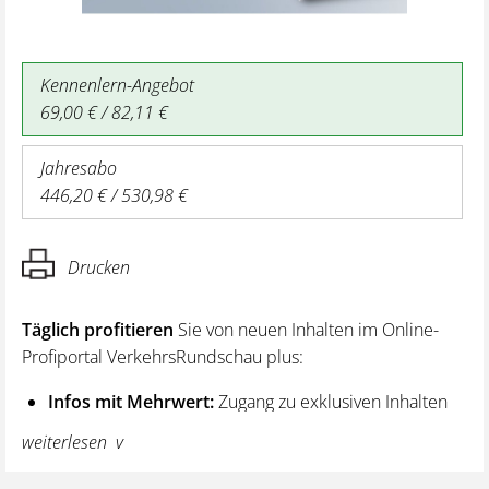
Kennenlern-Angebot
69,00 € / 82,11 €
Jahresabo
446,20 € / 530,98 €
Drucken
Täglich profitieren
Sie von neuen Inhalten im Online-
Profiportal VerkehrsRundschau plus:
Infos mit Mehrwert:
Zugang zu exklusiven Inhalten
und Hintergrundwissen – von aktuellen Regelungen
weiterlesen
wie z. B. bei den Lenk- und Ruhezeiten,
über vertiefende Premiumnews bis hin zu praktischen