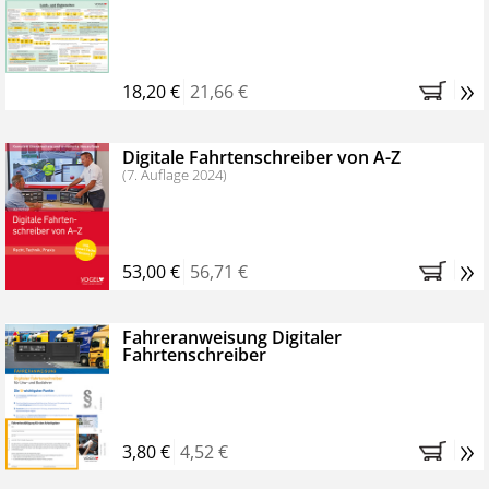
Kostenfreie Online-Seminare
Bestellen Sie jetzt das VerkehrsRundschau Profipaket im
»
Kennenlern-Abo für zwei Monate (inkl. der derzeitig
18,20 €
21,66 €
gesetzlichen MwSt. und Versandkosten).
Nach 2
Monaten brauchen Sie nichts weiter tun, das
Digitale Fahrtenschreiber von A-Z
Abonnement endet automatisch, es entstehen keine
(7. Auflage 2024)
weiteren Verpflichtungen.
»
53,00 €
56,71 €
Fahreranweisung Digitaler
Fahrtenschreiber
»
3,80 €
4,52 €