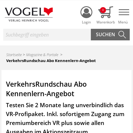
Login
0
Nav
Suche
Startseite
Magazine & Portale
VerkehrsRundschau Abo Kennenlern-Angebot
VerkehrsRundschau Abo
Kennenlern-Angebot
Testen Sie 2 Monate lang unverbindlich das
VR-Profipaket. Inkl. sofortigem Zugang zum
Premiumbereich VR plus sowie
allen
Ausgaben im Aktionszeitraum.