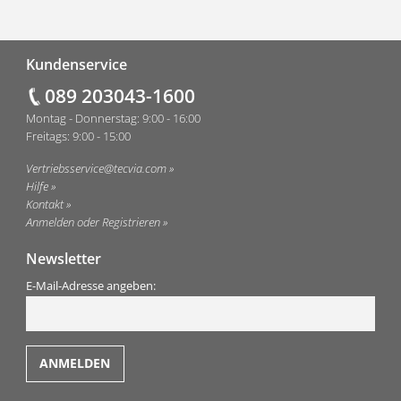
Fußzeile
Kundenservice
089 203043-1600
Montag - Donnerstag: 9:00 - 16:00
Freitags: 9:00 - 15:00
Vertriebsservice@tecvia.com
Hilfe
Kontakt
Anmelden oder Registrieren
Newsletter
E-Mail-Adresse angeben: