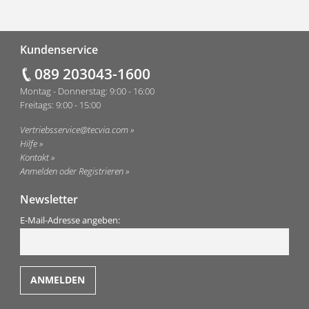
Fußzeile
Kundenservice
089 203043-1600
Montag - Donnerstag: 9:00 - 16:00
Freitags: 9:00 - 15:00
Vertriebsservice@tecvia.com
Hilfe
Kontakt
Anmelden oder Registrieren
Newsletter
E-Mail-Adresse angeben: