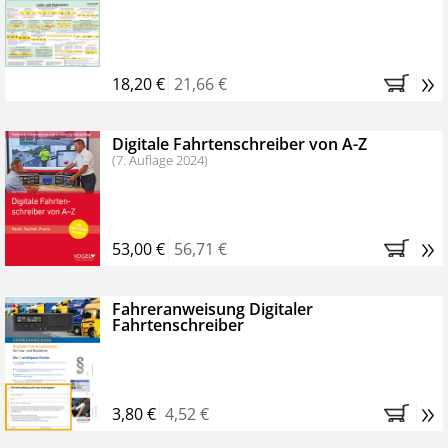
Kostenfreie Online-Seminare
Bestellen Sie jetzt das VerkehrsRundschau Profipaket im
»
Kennenlern-Abo für zwei Monate (inkl. der derzeitig
18,20 €
21,66 €
gesetzlichen MwSt. und Versandkosten).
Nach 2
Monaten brauchen Sie nichts weiter tun, das
Digitale Fahrtenschreiber von A-Z
Abonnement endet automatisch, es entstehen keine
(7. Auflage 2024)
weiteren Verpflichtungen.
»
53,00 €
56,71 €
Fahreranweisung Digitaler
Fahrtenschreiber
»
3,80 €
4,52 €