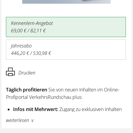
Kennenlern-Angebot
69,00 € / 82,11 €
Jahresabo
446,20 € / 530,98 €
Drucken
Täglich profitieren
Sie von neuen Inhalten im Online-
Profiportal VerkehrsRundschau plus:
Infos mit Mehrwert:
Zugang zu exklusiven Inhalten
und Hintergrundwissen – von aktuellen Regelungen
weiterlesen
wie z. B. bei den Lenk- und Ruhezeiten,
über vertiefende Premiumnews bis hin zu praktischen