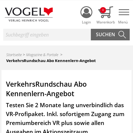
Login
0
Nav
Suche
Startseite
Magazine & Portale
VerkehrsRundschau Abo Kennenlern-Angebot
VerkehrsRundschau Abo
Kennenlern-Angebot
Testen Sie 2 Monate lang unverbindlich das
VR-Profipaket. Inkl. sofortigem Zugang zum
Premiumbereich VR plus sowie
allen
Ausgaben im Aktionszeitraum.