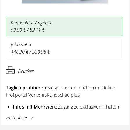
Kennenlern-Angebot
69,00 € / 82,11 €
Jahresabo
446,20 € / 530,98 €
Drucken
Täglich profitieren
Sie von neuen Inhalten im Online-
Profiportal VerkehrsRundschau plus:
Infos mit Mehrwert:
Zugang zu exklusiven Inhalten
und Hintergrundwissen – von aktuellen Regelungen
weiterlesen
wie z. B. bei den Lenk- und Ruhezeiten,
über vertiefende Premiumnews bis hin zu praktischen