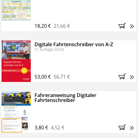
Kostenfreie Online-Seminare
Bestellen Sie jetzt das VerkehrsRundschau Profipaket im
»
Kennenlern-Abo für zwei Monate (inkl. der derzeitig
18,20 €
21,66 €
gesetzlichen MwSt. und Versandkosten).
Nach 2
Monaten brauchen Sie nichts weiter tun, das
Digitale Fahrtenschreiber von A-Z
Abonnement endet automatisch, es entstehen keine
(7. Auflage 2024)
weiteren Verpflichtungen.
»
53,00 €
56,71 €
Fahreranweisung Digitaler
Fahrtenschreiber
»
3,80 €
4,52 €