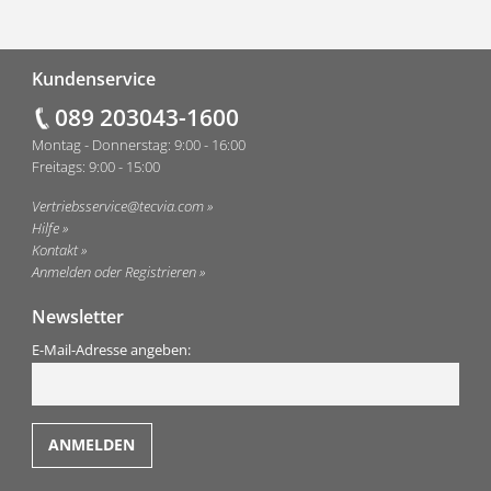
Fußzeile
Kundenservice
089 203043-1600
Montag - Donnerstag: 9:00 - 16:00
Freitags: 9:00 - 15:00
Vertriebsservice@tecvia.com
Hilfe
Kontakt
Anmelden oder Registrieren
Newsletter
E-Mail-Adresse angeben: