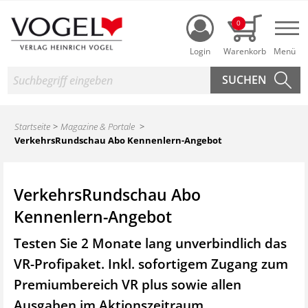
Login
0
Nav
Suche
Startseite
Magazine & Portale
VerkehrsRundschau Abo Kennenlern-Angebot
VerkehrsRundschau Abo
Kennenlern-Angebot
Testen Sie 2 Monate lang unverbindlich das
VR-Profipaket. Inkl. sofortigem Zugang zum
Premiumbereich VR plus sowie
allen
Ausgaben im Aktionszeitraum.