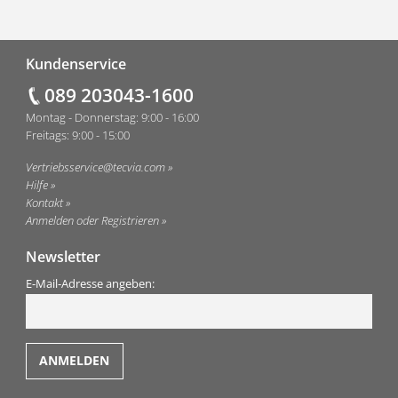
Fußzeile
Kundenservice
089 203043-1600
Montag - Donnerstag: 9:00 - 16:00
Freitags: 9:00 - 15:00
Vertriebsservice@tecvia.com
Hilfe
Kontakt
Anmelden oder Registrieren
Newsletter
E-Mail-Adresse angeben: