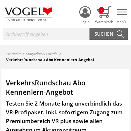
Login
0
Nav
Suche
Startseite
Magazine & Portale
VerkehrsRundschau Abo Kennenlern-Angebot
VerkehrsRundschau Abo
Kennenlern-Angebot
Testen Sie 2 Monate lang unverbindlich das
VR-Profipaket. Inkl. sofortigem Zugang zum
Premiumbereich VR plus sowie
allen
Ausgaben im Aktionszeitraum.