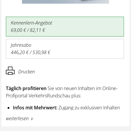
Kennenlern-Angebot
69,00 € / 82,11 €
Jahresabo
446,20 € / 530,98 €
Drucken
Täglich profitieren
Sie von neuen Inhalten im Online-
Profiportal VerkehrsRundschau plus:
Infos mit Mehrwert:
Zugang zu exklusiven Inhalten
und Hintergrundwissen – von aktuellen Regelungen
weiterlesen
wie z. B. bei den Lenk- und Ruhezeiten,
über vertiefende Premiumnews bis hin zu praktischen