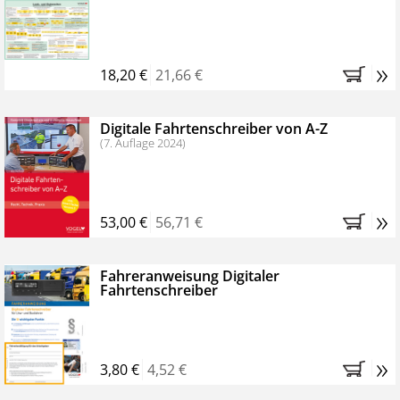
Kostenfreie Online-Seminare
Bestellen Sie jetzt das VerkehrsRundschau Profipaket im
»
Kennenlern-Abo für zwei Monate (inkl. der derzeitig
18,20 €
21,66 €
gesetzlichen MwSt. und Versandkosten).
Nach 2
Monaten brauchen Sie nichts weiter tun, das
Digitale Fahrtenschreiber von A-Z
Abonnement endet automatisch, es entstehen keine
(7. Auflage 2024)
weiteren Verpflichtungen.
»
53,00 €
56,71 €
Fahreranweisung Digitaler
Fahrtenschreiber
»
3,80 €
4,52 €