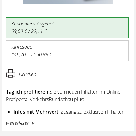
Kennenlern-Angebot
69,00 € / 82,11 €
Jahresabo
446,20 € / 530,98 €
Drucken
Täglich profitieren
Sie von neuen Inhalten im Online-
Profiportal VerkehrsRundschau plus:
Infos mit Mehrwert:
Zugang zu exklusiven Inhalten
und Hintergrundwissen – von aktuellen Regelungen
weiterlesen
wie z. B. bei den Lenk- und Ruhezeiten,
über vertiefende Premiumnews bis hin zu praktischen