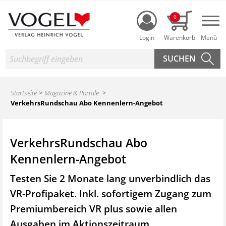
Login
0
Nav
Suche
Startseite
Magazine & Portale
VerkehrsRundschau Abo Kennenlern-Angebot
VerkehrsRundschau Abo
Kennenlern-Angebot
Testen Sie 2 Monate lang unverbindlich das
VR-Profipaket. Inkl. sofortigem Zugang zum
Premiumbereich VR plus sowie
allen
Ausgaben im Aktionszeitraum.