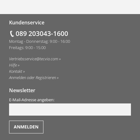
Fußzeile
Kundenservice
089 203043-1600
Montag - Donnerstag: 9:00 - 16:00
Freitags: 9:00 - 15:00
Vertriebsservice@tecvia.com
Hilfe
Kontakt
Anmelden oder Registrieren
Newsletter
E-Mail-Adresse angeben: