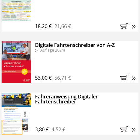
Kostenfreie Online-Seminare
Bestellen Sie jetzt das VerkehrsRundschau Profipaket im
»
Kennenlern-Abo für zwei Monate (inkl. der derzeitig
18,20 €
21,66 €
gesetzlichen MwSt. und Versandkosten).
Nach 2
Monaten brauchen Sie nichts weiter tun, das
Digitale Fahrtenschreiber von A-Z
Abonnement endet automatisch, es entstehen keine
(7. Auflage 2024)
weiteren Verpflichtungen.
»
53,00 €
56,71 €
Fahreranweisung Digitaler
Fahrtenschreiber
»
3,80 €
4,52 €