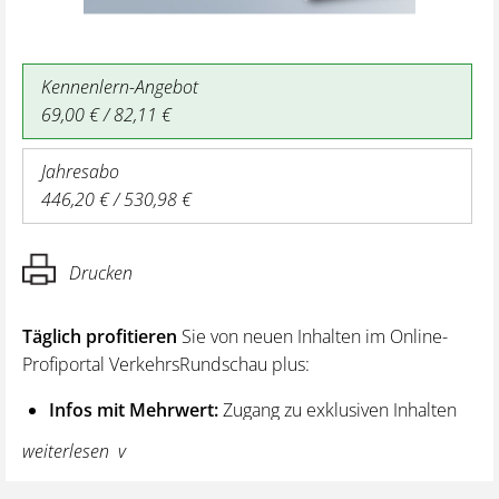
Kennenlern-Angebot
69,00 € / 82,11 €
Jahresabo
446,20 € / 530,98 €
Drucken
Täglich profitieren
Sie von neuen Inhalten im Online-
Profiportal VerkehrsRundschau plus:
Infos mit Mehrwert:
Zugang zu exklusiven Inhalten
und Hintergrundwissen – von aktuellen Regelungen
weiterlesen
wie z. B. bei den Lenk- und Ruhezeiten,
über vertiefende Premiumnews bis hin zu praktischen