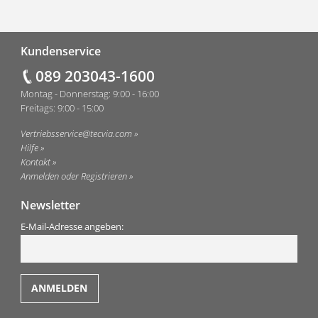
Fußzeile
Kundenservice
089 203043-1600
Montag - Donnerstag: 9:00 - 16:00
Freitags: 9:00 - 15:00
Vertriebsservice@tecvia.com
Hilfe
Kontakt
Anmelden oder Registrieren
Newsletter
E-Mail-Adresse angeben: