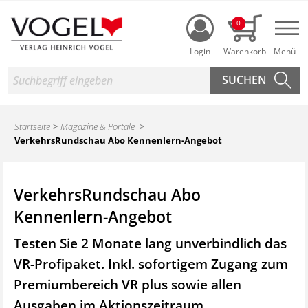
Login
0
Nav
Suche
Startseite
Magazine & Portale
VerkehrsRundschau Abo Kennenlern-Angebot
VerkehrsRundschau Abo
Kennenlern-Angebot
Testen Sie 2 Monate lang unverbindlich das
VR-Profipaket. Inkl. sofortigem Zugang zum
Premiumbereich VR plus sowie
allen
Ausgaben im Aktionszeitraum.