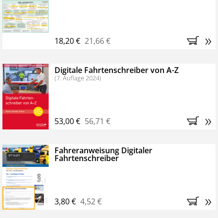
Kostenfreie Online-Seminare
Bestellen Sie jetzt das VerkehrsRundschau Profipaket im
»
Kennenlern-Abo für zwei Monate (inkl. der derzeitig
18,20 €
21,66 €
gesetzlichen MwSt. und Versandkosten).
Nach 2
Monaten brauchen Sie nichts weiter tun, das
Digitale Fahrtenschreiber von A-Z
Abonnement endet automatisch, es entstehen keine
(7. Auflage 2024)
weiteren Verpflichtungen.
»
53,00 €
56,71 €
Fahreranweisung Digitaler
Fahrtenschreiber
»
3,80 €
4,52 €