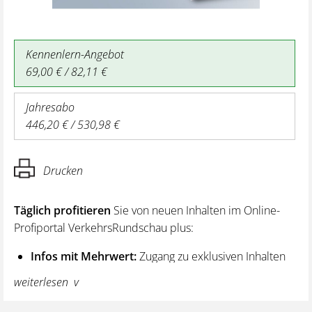
Kennenlern-Angebot
69,00 € / 82,11 €
Jahresabo
446,20 € / 530,98 €
Drucken
Täglich profitieren
Sie von neuen Inhalten im Online-
Profiportal VerkehrsRundschau plus:
Infos mit Mehrwert:
Zugang zu exklusiven Inhalten
und Hintergrundwissen – von aktuellen Regelungen
weiterlesen
wie z. B. bei den Lenk- und Ruhezeiten,
über vertiefende Premiumnews bis hin zu praktischen