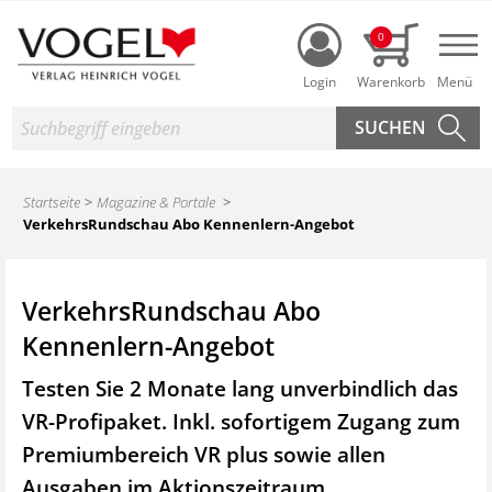
Login
0
Nav
Suche
Startseite
Magazine & Portale
VerkehrsRundschau Abo Kennenlern-Angebot
VerkehrsRundschau Abo
Kennenlern-Angebot
Testen Sie 2 Monate lang unverbindlich das
VR-Profipaket. Inkl. sofortigem Zugang zum
Premiumbereich VR plus sowie
allen
Ausgaben im Aktionszeitraum.