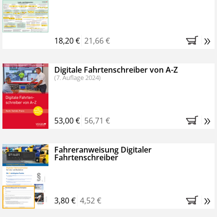
Kostenfreie Online-Seminare
Bestellen Sie jetzt das VerkehrsRundschau Profipaket im
»
Kennenlern-Abo für zwei Monate (inkl. der derzeitig
18,20 €
21,66 €
gesetzlichen MwSt. und Versandkosten).
Nach 2
Monaten brauchen Sie nichts weiter tun, das
Digitale Fahrtenschreiber von A-Z
Abonnement endet automatisch, es entstehen keine
(7. Auflage 2024)
weiteren Verpflichtungen.
»
53,00 €
56,71 €
Fahreranweisung Digitaler
Fahrtenschreiber
»
3,80 €
4,52 €