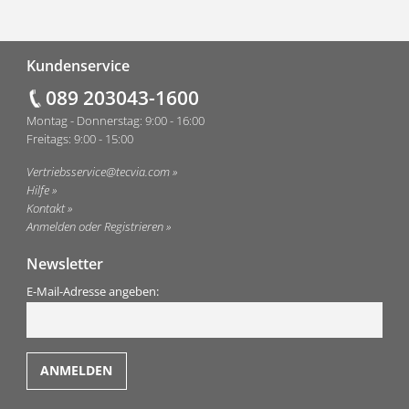
Fußzeile
Kundenservice
089 203043-1600
Montag - Donnerstag: 9:00 - 16:00
Freitags: 9:00 - 15:00
Vertriebsservice@tecvia.com
Hilfe
Kontakt
Anmelden oder Registrieren
Newsletter
E-Mail-Adresse angeben: