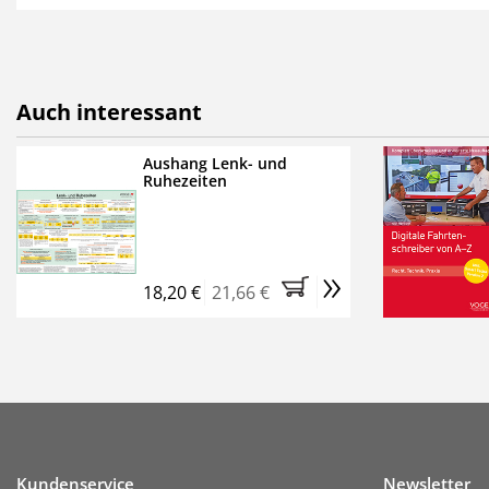
als E-Paper,
die innerhalb
Weitere Extras:
FUMO: Compliance für R
Auch interessant
Ermäßigte Teilnahmege
Kostenfreie Online-Sem
Aushang Lenk- und
Ruhezeiten
Bestellen Sie jetzt das Ve
Monate (inkl. der derzeiti
brauchen Sie nichts weit
»
entstehen keine weiteren
18,20 €
21,66 €
Kundenservice
Newsletter