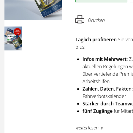
Drucken
Täglich profitieren
Sie vo
plus:
Infos mit Mehrwert:
Z
aktuellen Regelungen wi
über vertiefende Premi
Arbeitshilfen
Zahlen, Daten, Fakten:
Fahrverbotskalender
Stärker durch Teamwo
fünf Zugänge
für Mitar
Sie erhalten
alle Ausgabe
weiterlesen