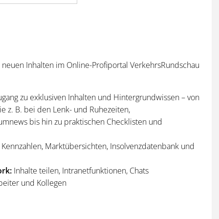
n neuen Inhalten im Online-Profiportal VerkehrsRundschau
ugang zu exklusiven Inhalten und Hintergrundwissen – von
e z. B. bei den Lenk- und Ruhezeiten,
umnews bis hin zu praktischen Checklisten und
Kennzahlen, Marktübersichten, Insolvenzdatenbank und
rk:
Inhalte teilen, Intranetfunktionen, Chats
beiter und Kollegen
n
und
Sonderhefte
der VerkehrsRundschau
per Post und