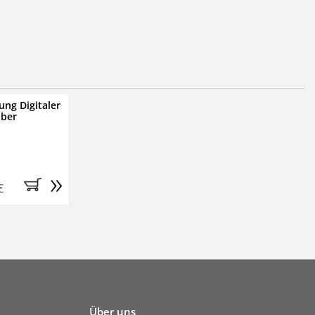
ung Digitaler
iber
»
€
Über uns