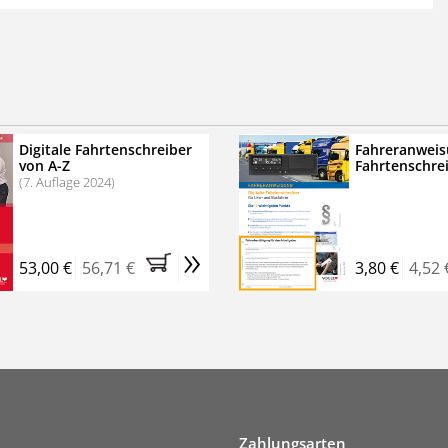
 der zweimonatigen Laufzeit
erscheinen
.
echtssichere Transportlogistik
bühren für VerkehrsRundschau Veranstaltungen
inare
Digitale Fahrtenschreiber
Fahreranweis
von A-Z
Fahrtenschre
rkehrsRundschau Profipaket im Kennenlern-Abo für zwei
(7. Auflage 2024)
g gesetzlichen MwSt. und Versandkosten).
Nach 2 Monaten
er tun, das Abonnement endet automatisch, es
»
 Verpflichtungen.
53,00 €
56,71 €
3,80 €
4,52 
Zahlungsarten