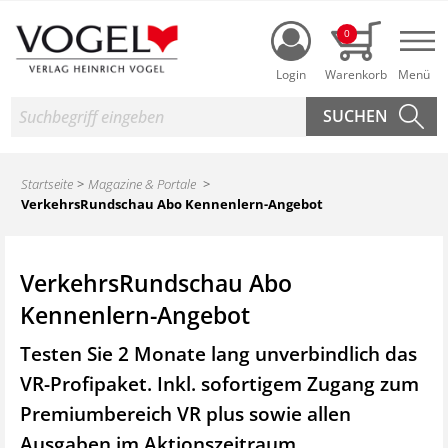
Login
0
Nav
Suche
Startseite
Magazine & Portale
VerkehrsRundschau Abo Kennenlern-Angebot
VerkehrsRundschau Abo
Kennenlern-Angebot
Testen Sie 2 Monate lang unverbindlich das
VR-Profipaket. Inkl. sofortigem Zugang zum
Premiumbereich VR plus sowie
allen
Ausgaben im Aktionszeitraum.