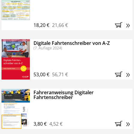
Kostenfreie Online-Seminare
Bestellen Sie jetzt das VerkehrsRundschau Profipaket im
»
Kennenlern-Abo für zwei Monate (inkl. der derzeitig
18,20 €
21,66 €
gesetzlichen MwSt. und Versandkosten).
Nach 2
Monaten brauchen Sie nichts weiter tun, das
Digitale Fahrtenschreiber von A-Z
Abonnement endet automatisch, es entstehen keine
(7. Auflage 2024)
weiteren Verpflichtungen.
»
53,00 €
56,71 €
Fahreranweisung Digitaler
Fahrtenschreiber
»
3,80 €
4,52 €