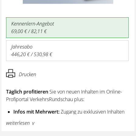
Kennenlern-Angebot
69,00 € / 82,11 €
Jahresabo
446,20 € / 530,98 €
Drucken
Täglich profitieren
Sie von neuen Inhalten im Online-
Profiportal VerkehrsRundschau plus:
Infos mit Mehrwert:
Zugang zu exklusiven Inhalten
und Hintergrundwissen – von aktuellen Regelungen
weiterlesen
wie z. B. bei den Lenk- und Ruhezeiten,
über vertiefende Premiumnews bis hin zu praktischen