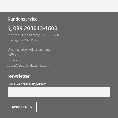
Fußzeile
Kundenservice
089 203043-1600
Montag - Donnerstag: 9:00 - 16:00
Freitags: 9:00 - 15:00
Vertriebsservice@tecvia.com
Hilfe
Kontakt
Anmelden oder Registrieren
Newsletter
E-Mail-Adresse angeben: