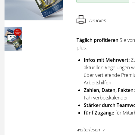
Drucken
Täglich profitieren
Sie vo
plus:
Infos mit Mehrwert:
Z
aktuellen Regelungen wi
über vertiefende Premi
Arbeitshilfen
Zahlen, Daten, Fakten:
Fahrverbotskalender
Stärker durch Teamwo
fünf Zugänge
für Mitar
Sie erhalten
alle Ausgabe
weiterlesen