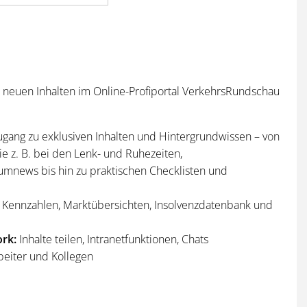
n neuen Inhalten im Online-Profiportal VerkehrsRundschau
ugang zu exklusiven Inhalten und Hintergrundwissen – von
e z. B. bei den Lenk- und Ruhezeiten,
umnews bis hin zu praktischen Checklisten und
Kennzahlen, Marktübersichten, Insolvenzdatenbank und
rk:
Inhalte teilen, Intranetfunktionen, Chats
beiter und Kollegen
n
und
Sonderhefte
der VerkehrsRundschau
per Post und