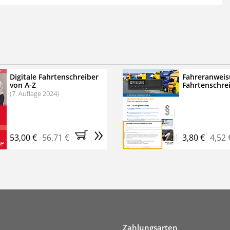
 der zweimonatigen Laufzeit
erscheinen
.
echtssichere Transportlogistik
bühren für VerkehrsRundschau Veranstaltungen
inare
Digitale Fahrtenschreiber
Fahreranweis
von A-Z
Fahrtenschre
rkehrsRundschau Profipaket im Kennenlern-Abo für zwei
(7. Auflage 2024)
g gesetzlichen MwSt. und Versandkosten).
Nach 2 Monaten
er tun, das Abonnement endet automatisch, es
»
 Verpflichtungen.
53,00 €
56,71 €
3,80 €
4,52 
Zahlungsarten