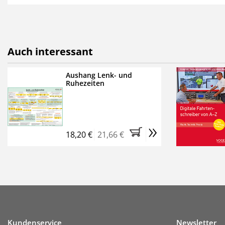
als E-Paper,
die innerhalb
Weitere Extras:
FUMO: Compliance für R
Auch interessant
Ermäßigte Teilnahmege
Kostenfreie Online-Sem
Aushang Lenk- und
Ruhezeiten
Bestellen Sie jetzt das Ve
Monate (inkl. der derzeiti
brauchen Sie nichts weit
»
entstehen keine weiteren
18,20 €
21,66 €
Kundenservice
Newsletter