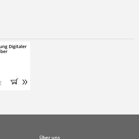
ung Digitaler
iber
»
€
Über uns