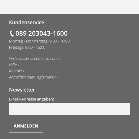
Fußzeile
Kundenservice
089 203043-1600
Montag - Donnerstag: 9:00 - 16:00
Freitags: 9:00 - 15:00
Vertriebsservice@tecvia.com
Hilfe
Kontakt
Anmelden oder Registrieren
Newsletter
E-Mail-Adresse angeben: