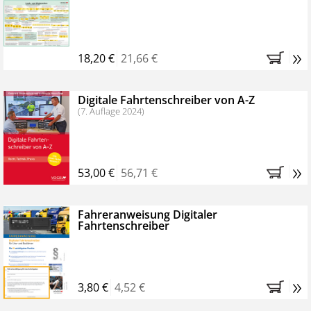
Kostenfreie Online-Seminare
Bestellen Sie jetzt das VerkehrsRundschau Profipaket im
»
Kennenlern-Abo für zwei Monate (inkl. der derzeitig
18,20 €
21,66 €
gesetzlichen MwSt. und Versandkosten).
Nach 2
Monaten brauchen Sie nichts weiter tun, das
Digitale Fahrtenschreiber von A-Z
Abonnement endet automatisch, es entstehen keine
(7. Auflage 2024)
weiteren Verpflichtungen.
»
53,00 €
56,71 €
Fahreranweisung Digitaler
Fahrtenschreiber
»
3,80 €
4,52 €