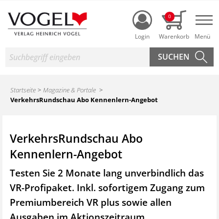
Login
0
Nav
Suche
Startseite
Magazine & Portale
VerkehrsRundschau Abo Kennenlern-Angebot
VerkehrsRundschau Abo
Kennenlern-Angebot
Testen Sie 2 Monate lang unverbindlich das
VR-Profipaket. Inkl. sofortigem Zugang zum
Premiumbereich VR plus sowie
allen
Ausgaben im Aktionszeitraum.