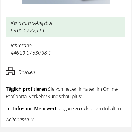
Kennenlern-Angebot
69,00 € / 82,11 €
Jahresabo
446,20 € / 530,98 €
Drucken
Täglich profitieren
Sie von neuen Inhalten im Online-
Profiportal VerkehrsRundschau plus:
Infos mit Mehrwert:
Zugang zu exklusiven Inhalten
und Hintergrundwissen – von aktuellen Regelungen
weiterlesen
wie z. B. bei den Lenk- und Ruhezeiten,
über vertiefende Premiumnews bis hin zu praktischen