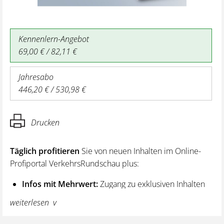
Kennenlern-Angebot
69,00 € / 82,11 €
Jahresabo
446,20 € / 530,98 €
Drucken
Täglich profitieren
Sie von neuen Inhalten im Online-
Profiportal VerkehrsRundschau plus:
Infos mit Mehrwert:
Zugang zu exklusiven Inhalten
und Hintergrundwissen – von aktuellen Regelungen
weiterlesen
wie z. B. bei den Lenk- und Ruhezeiten,
über vertiefende Premiumnews bis hin zu praktischen