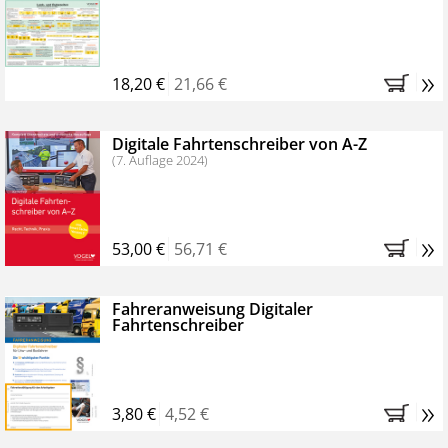
Kostenfreie Online-Seminare
Bestellen Sie jetzt das VerkehrsRundschau Profipaket im
»
Kennenlern-Abo für zwei Monate (inkl. der derzeitig
18,20 €
21,66 €
gesetzlichen MwSt. und Versandkosten).
Nach 2
Monaten brauchen Sie nichts weiter tun, das
Digitale Fahrtenschreiber von A-Z
Abonnement endet automatisch, es entstehen keine
(7. Auflage 2024)
weiteren Verpflichtungen.
»
53,00 €
56,71 €
Fahreranweisung Digitaler
Fahrtenschreiber
»
3,80 €
4,52 €