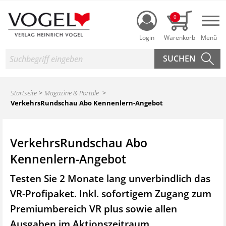
Login
0
Nav
Suche
Startseite
Magazine & Portale
VerkehrsRundschau Abo Kennenlern-Angebot
VerkehrsRundschau Abo
Kennenlern-Angebot
Testen Sie 2 Monate lang unverbindlich das
VR-Profipaket. Inkl. sofortigem Zugang zum
Premiumbereich VR plus sowie
allen
Ausgaben im Aktionszeitraum.