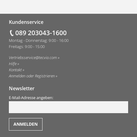
Fußzeile
Kundenservice
089 203043-1600
Montag - Donnerstag: 9:00 - 16:00
Freitags: 9:00 - 15:00
Vertriebsservice@tecvia.com
Hilfe
Kontakt
Anmelden oder Registrieren
Newsletter
E-Mail-Adresse angeben: