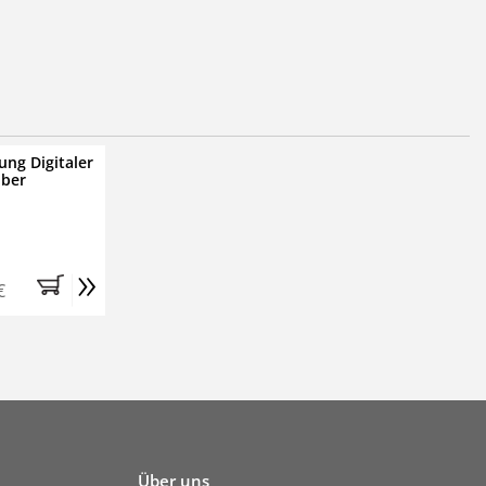
ung Digitaler
iber
»
€
Über uns