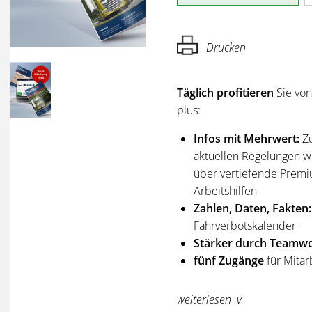
Drucken
Täglich profitieren
Sie vo
plus:
Infos mit Mehrwert:
Z
aktuellen Regelungen wi
über vertiefende Premi
Arbeitshilfen
Zahlen, Daten, Fakten:
Fahrverbotskalender
Stärker durch Teamwo
fünf Zugänge
für Mitar
Sie erhalten
alle Ausgabe
weiterlesen