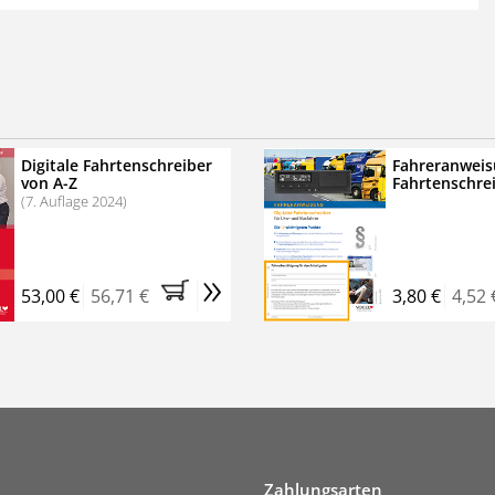
 der zweimonatigen Laufzeit
erscheinen
.
echtssichere Transportlogistik
bühren für VerkehrsRundschau Veranstaltungen
inare
Digitale Fahrtenschreiber
Fahreranweis
von A-Z
Fahrtenschre
rkehrsRundschau Profipaket im Kennenlern-Abo für zwei
(7. Auflage 2024)
g gesetzlichen MwSt. und Versandkosten).
Nach 2 Monaten
er tun, das Abonnement endet automatisch, es
»
 Verpflichtungen.
53,00 €
56,71 €
3,80 €
4,52 
Zahlungsarten