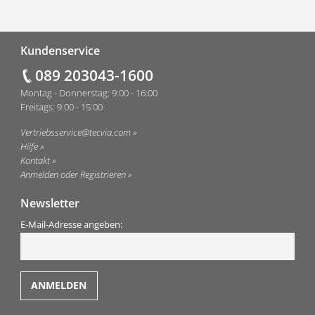
Fußzeile
Kundenservice
089 203043-1600
Montag - Donnerstag: 9:00 - 16:00
Freitags: 9:00 - 15:00
Vertriebsservice@tecvia.com
Hilfe
Kontakt
Anmelden oder Registrieren
Newsletter
E-Mail-Adresse angeben: