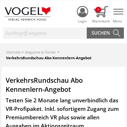
Login
0
Nav
Suche
Startseite
Magazine & Portale
VerkehrsRundschau Abo Kennenlern-Angebot
VerkehrsRundschau Abo
Kennenlern-Angebot
Testen Sie 2 Monate lang unverbindlich das
VR-Profipaket. Inkl. sofortigem Zugang zum
Premiumbereich VR plus sowie
allen
Ausgaben im Aktionszeitraum.