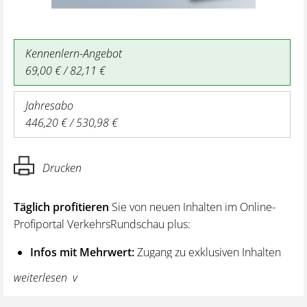
Kennenlern-Angebot
69,00 € / 82,11 €
Jahresabo
446,20 € / 530,98 €
Drucken
Täglich profitieren
Sie von neuen Inhalten im Online-
Profiportal VerkehrsRundschau plus:
Infos mit Mehrwert:
Zugang zu exklusiven Inhalten
und Hintergrundwissen – von aktuellen Regelungen
weiterlesen
wie z. B. bei den Lenk- und Ruhezeiten,
über vertiefende Premiumnews bis hin zu praktischen