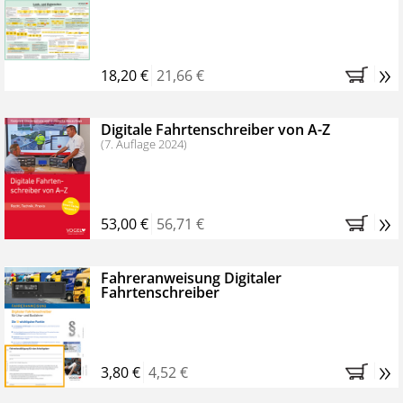
Kostenfreie Online-Seminare
Bestellen Sie jetzt das VerkehrsRundschau Profipaket im
»
Kennenlern-Abo für zwei Monate (inkl. der derzeitig
18,20 €
21,66 €
gesetzlichen MwSt. und Versandkosten).
Nach 2
Monaten brauchen Sie nichts weiter tun, das
Digitale Fahrtenschreiber von A-Z
Abonnement endet automatisch, es entstehen keine
(7. Auflage 2024)
weiteren Verpflichtungen.
»
53,00 €
56,71 €
Fahreranweisung Digitaler
Fahrtenschreiber
»
3,80 €
4,52 €