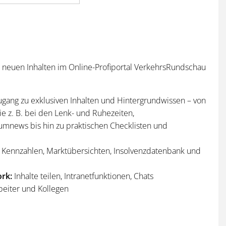
n neuen Inhalten im Online-Profiportal VerkehrsRundschau
ugang zu exklusiven Inhalten und Hintergrundwissen – von
e z. B. bei den Lenk- und Ruhezeiten,
umnews bis hin zu praktischen Checklisten und
Kennzahlen, Marktübersichten, Insolvenzdatenbank und
rk:
Inhalte teilen, Intranetfunktionen, Chats
beiter und Kollegen
n
und
Sonderhefte
der VerkehrsRundschau
per Post und