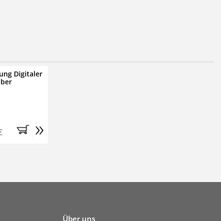
ung Digitaler
iber
»
€
Über uns