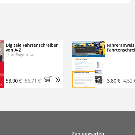
 der zweimonatigen Laufzeit
erscheinen
.
echtssichere Transportlogistik
bühren für VerkehrsRundschau Veranstaltungen
inare
Digitale Fahrtenschreiber
Fahreranweis
von A-Z
Fahrtenschre
rkehrsRundschau Profipaket im Kennenlern-Abo für zwei
(7. Auflage 2024)
g gesetzlichen MwSt. und Versandkosten).
Nach 2 Monaten
er tun, das Abonnement endet automatisch, es
»
 Verpflichtungen.
53,00 €
56,71 €
3,80 €
4,52 
Zahlungsarten