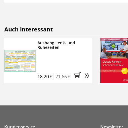
als E-Paper,
die innerhalb
Weitere Extras:
FUMO: Compliance für R
Auch interessant
Ermäßigte Teilnahmege
Kostenfreie Online-Sem
Aushang Lenk- und
Ruhezeiten
Bestellen Sie jetzt das Ve
Monate (inkl. der derzeiti
brauchen Sie nichts weit
»
entstehen keine weiteren
18,20 €
21,66 €
Kundenservice
Newsletter