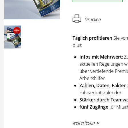
Drucken
Täglich profitieren
Sie vo
plus:
Infos mit Mehrwert:
Z
aktuellen Regelungen wi
über vertiefende Premi
Arbeitshilfen
Zahlen, Daten, Fakten:
Fahrverbotskalender
Stärker durch Teamwo
fünf Zugänge
für Mitar
Sie erhalten
alle Ausgabe
weiterlesen