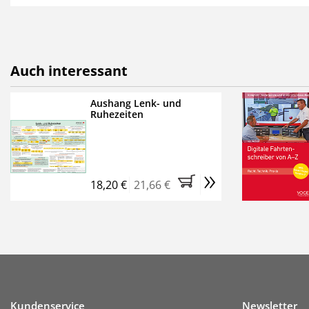
als E-Paper,
die innerhalb
Weitere Extras:
FUMO: Compliance für R
Auch interessant
Ermäßigte Teilnahmege
Kostenfreie Online-Sem
Aushang Lenk- und
Ruhezeiten
Bestellen Sie jetzt das Ve
Monate (inkl. der derzeiti
brauchen Sie nichts weit
»
entstehen keine weiteren
18,20 €
21,66 €
Kundenservice
Newsletter