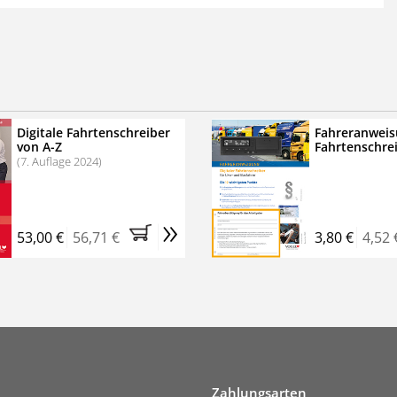
 der zweimonatigen Laufzeit
erscheinen
.
echtssichere Transportlogistik
bühren für VerkehrsRundschau Veranstaltungen
inare
Digitale Fahrtenschreiber
Fahreranweis
von A-Z
Fahrtenschre
rkehrsRundschau Profipaket im Kennenlern-Abo für zwei
(7. Auflage 2024)
g gesetzlichen MwSt. und Versandkosten).
Nach 2 Monaten
er tun, das Abonnement endet automatisch, es
»
 Verpflichtungen.
53,00 €
56,71 €
3,80 €
4,52 
Zahlungsarten