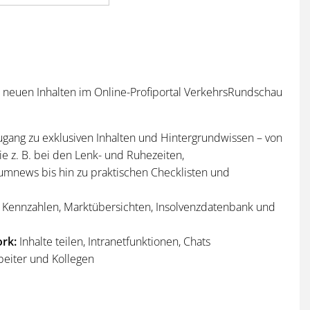
n neuen Inhalten im Online-Profiportal VerkehrsRundschau
ugang zu exklusiven Inhalten und Hintergrundwissen – von
e z. B. bei den Lenk- und Ruhezeiten,
umnews bis hin zu praktischen Checklisten und
Kennzahlen, Marktübersichten, Insolvenzdatenbank und
rk:
Inhalte teilen, Intranetfunktionen, Chats
beiter und Kollegen
n
und
Sonderhefte
der VerkehrsRundschau
per Post und