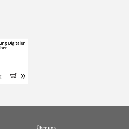
ung Digitaler
iber
»
€
Über uns