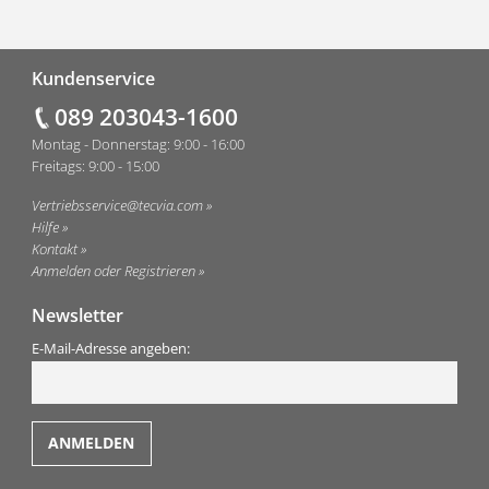
Fußzeile
Kundenservice
089 203043-1600
Montag - Donnerstag: 9:00 - 16:00
Freitags: 9:00 - 15:00
Vertriebsservice@tecvia.com
Hilfe
Kontakt
Anmelden oder Registrieren
Newsletter
E-Mail-Adresse angeben: