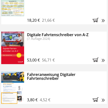
Kostenfreie Online-Seminare
Bestellen Sie jetzt das VerkehrsRundschau Profipaket im
»
Kennenlern-Abo für zwei Monate (inkl. der derzeitig
18,20 €
21,66 €
gesetzlichen MwSt. und Versandkosten).
Nach 2
Monaten brauchen Sie nichts weiter tun, das
Digitale Fahrtenschreiber von A-Z
Abonnement endet automatisch, es entstehen keine
(7. Auflage 2024)
weiteren Verpflichtungen.
»
53,00 €
56,71 €
Fahreranweisung Digitaler
Fahrtenschreiber
»
3,80 €
4,52 €