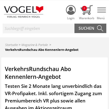
Login
0
Nav
Suche
Startseite
Magazine & Portale
VerkehrsRundschau Abo Kennenlern-Angebot
VerkehrsRundschau Abo
Kennenlern-Angebot
Testen Sie 2 Monate lang unverbindlich das
VR-Profipaket. Inkl. sofortigem Zugang zum
Premiumbereich VR plus sowie
allen
Ausgaben im Aktionszeitraum.