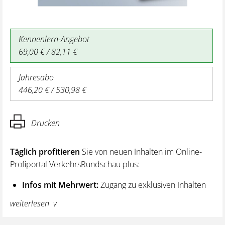
Kennenlern-Angebot
69,00 € / 82,11 €
Jahresabo
446,20 € / 530,98 €
Drucken
Täglich profitieren
Sie von neuen Inhalten im Online-
Profiportal VerkehrsRundschau plus:
Infos mit Mehrwert:
Zugang zu exklusiven Inhalten
und Hintergrundwissen – von aktuellen Regelungen
weiterlesen
wie z. B. bei den Lenk- und Ruhezeiten,
über vertiefende Premiumnews bis hin zu praktischen