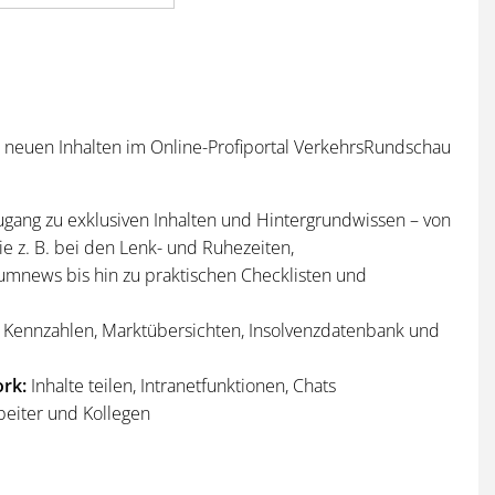
n neuen Inhalten im Online-Profiportal VerkehrsRundschau
ugang zu exklusiven Inhalten und Hintergrundwissen – von
e z. B. bei den Lenk- und Ruhezeiten,
umnews bis hin zu praktischen Checklisten und
Kennzahlen, Marktübersichten, Insolvenzdatenbank und
rk:
Inhalte teilen, Intranetfunktionen, Chats
beiter und Kollegen
n
und
Sonderhefte
der VerkehrsRundschau
per Post und