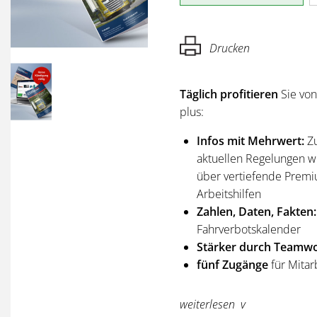
Drucken
Täglich profitieren
Sie vo
plus:
Infos mit Mehrwert:
Z
aktuellen Regelungen wi
über vertiefende Premi
Arbeitshilfen
Zahlen, Daten, Fakten:
Fahrverbotskalender
Stärker durch Teamwo
fünf Zugänge
für Mitar
Sie erhalten
alle Ausgabe
weiterlesen