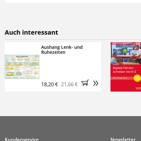
als E-Paper,
die innerhalb
Weitere Extras:
FUMO: Compliance für R
Auch interessant
Ermäßigte Teilnahmege
Kostenfreie Online-Sem
Aushang Lenk- und
Ruhezeiten
Bestellen Sie jetzt das Ve
Monate (inkl. der derzeiti
brauchen Sie nichts weit
»
entstehen keine weiteren
18,20 €
21,66 €
Kundenservice
Newsletter