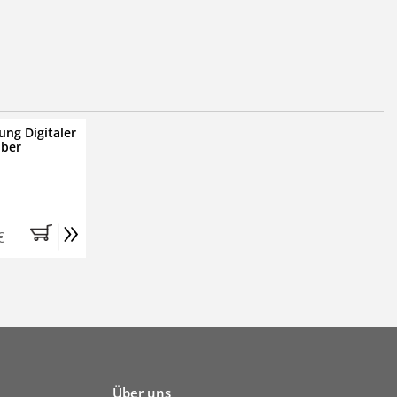
ung Digitaler
iber
»
€
Über uns