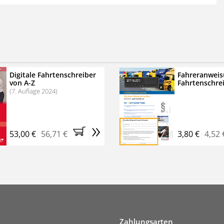
 der zweimonatigen Laufzeit
erscheinen
.
echtssichere Transportlogistik
bühren für VerkehrsRundschau Veranstaltungen
inare
Digitale Fahrtenschreiber
Fahreranweis
von A-Z
Fahrtenschre
rkehrsRundschau Profipaket im Kennenlern-Abo für zwei
(7. Auflage 2024)
g gesetzlichen MwSt. und Versandkosten).
Nach 2 Monaten
er tun, das Abonnement endet automatisch, es
»
 Verpflichtungen.
53,00 €
56,71 €
3,80 €
4,52 
Zahlungsarten