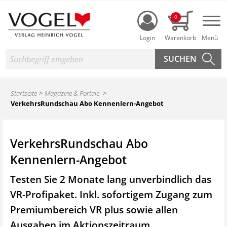
Login
0
Nav
Suche
Startseite
Magazine & Portale
VerkehrsRundschau Abo Kennenlern-Angebot
VerkehrsRundschau Abo
Kennenlern-Angebot
Testen Sie 2 Monate lang unverbindlich das
VR-Profipaket. Inkl. sofortigem Zugang zum
Premiumbereich VR plus sowie
allen
Ausgaben im Aktionszeitraum.