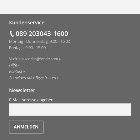
Fußzeile
Kundenservice
089 203043-1600
Montag - Donnerstag: 9:00 - 16:00
Freitags: 9:00 - 15:00
Vertriebsservice@tecvia.com
Hilfe
Kontakt
Anmelden oder Registrieren
Newsletter
E-Mail-Adresse angeben: