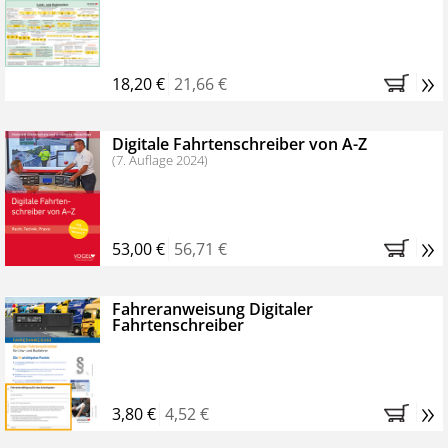
Kostenfreie Online-Seminare
Bestellen Sie jetzt das VerkehrsRundschau Profipaket im
»
Kennenlern-Abo für zwei Monate (inkl. der derzeitig
18,20 €
21,66 €
gesetzlichen MwSt. und Versandkosten).
Nach 2
Monaten brauchen Sie nichts weiter tun, das
Digitale Fahrtenschreiber von A-Z
Abonnement endet automatisch, es entstehen keine
(7. Auflage 2024)
weiteren Verpflichtungen.
»
53,00 €
56,71 €
Fahreranweisung Digitaler
Fahrtenschreiber
»
3,80 €
4,52 €