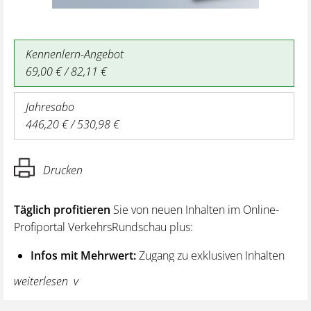
Kennenlern-Angebot
69,00 € / 82,11 €
Jahresabo
446,20 € / 530,98 €
Drucken
Täglich profitieren
Sie von neuen Inhalten im Online-
Profiportal VerkehrsRundschau plus:
Infos mit Mehrwert:
Zugang zu exklusiven Inhalten
und Hintergrundwissen – von aktuellen Regelungen
weiterlesen
wie z. B. bei den Lenk- und Ruhezeiten,
über vertiefende Premiumnews bis hin zu praktischen