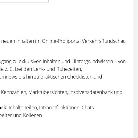
n neuen Inhalten im Online-Profiportal VerkehrsRundschau
ugang zu exklusiven Inhalten und Hintergrundwissen – von
e z. B. bei den Lenk- und Ruhezeiten,
umnews bis hin zu praktischen Checklisten und
Kennzahlen, Marktübersichten, Insolvenzdatenbank und
rk:
Inhalte teilen, Intranetfunktionen, Chats
beiter und Kollegen
n
und
Sonderhefte
der VerkehrsRundschau
per Post und