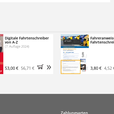
 der zweimonatigen Laufzeit
erscheinen
.
echtssichere Transportlogistik
bühren für VerkehrsRundschau Veranstaltungen
inare
Digitale Fahrtenschreiber
Fahreranweis
von A-Z
Fahrtenschre
rkehrsRundschau Profipaket im Kennenlern-Abo für zwei
(7. Auflage 2024)
g gesetzlichen MwSt. und Versandkosten).
Nach 2 Monaten
er tun, das Abonnement endet automatisch, es
»
 Verpflichtungen.
53,00 €
56,71 €
3,80 €
4,52 
Zahlungsarten