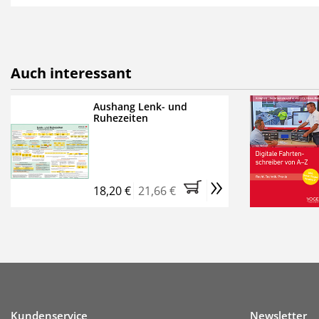
als E-Paper,
die innerhalb
Weitere Extras:
FUMO: Compliance für R
Auch interessant
Ermäßigte Teilnahmege
Kostenfreie Online-Sem
Aushang Lenk- und
Ruhezeiten
Bestellen Sie jetzt das Ve
Monate (inkl. der derzeiti
brauchen Sie nichts weit
»
entstehen keine weiteren
18,20 €
21,66 €
Kundenservice
Newsletter