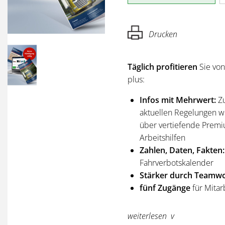
Drucken
Täglich profitieren
Sie vo
plus:
Infos mit Mehrwert:
Z
aktuellen Regelungen wi
über vertiefende Premi
Arbeitshilfen
Zahlen, Daten, Fakten:
Fahrverbotskalender
Stärker durch Teamwo
fünf Zugänge
für Mitar
Sie erhalten
alle Ausgabe
weiterlesen