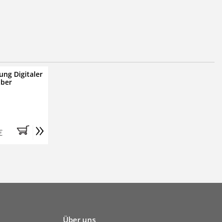
ung Digitaler
iber
»
€
Über uns