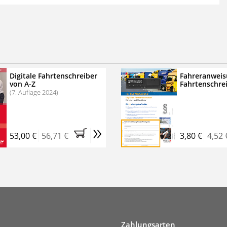
 der zweimonatigen Laufzeit
erscheinen
.
echtssichere Transportlogistik
bühren für VerkehrsRundschau Veranstaltungen
inare
Digitale Fahrtenschreiber
Fahreranweis
von A-Z
Fahrtenschre
rkehrsRundschau Profipaket im Kennenlern-Abo für zwei
(7. Auflage 2024)
g gesetzlichen MwSt. und Versandkosten).
Nach 2 Monaten
er tun, das Abonnement endet automatisch, es
»
 Verpflichtungen.
53,00 €
56,71 €
3,80 €
4,52 
Zahlungsarten