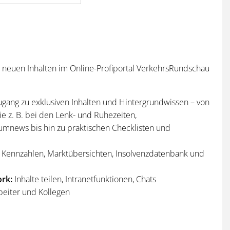
n neuen Inhalten im Online-Profiportal VerkehrsRundschau
ugang zu exklusiven Inhalten und Hintergrundwissen – von
e z. B. bei den Lenk- und Ruhezeiten,
umnews bis hin zu praktischen Checklisten und
Kennzahlen, Marktübersichten, Insolvenzdatenbank und
rk:
Inhalte teilen, Intranetfunktionen, Chats
beiter und Kollegen
n
und
Sonderhefte
der VerkehrsRundschau
per Post und