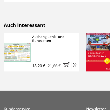
als E-Paper,
die innerhalb
Weitere Extras:
FUMO: Compliance für R
Auch interessant
Ermäßigte Teilnahmege
Kostenfreie Online-Sem
Aushang Lenk- und
Ruhezeiten
Bestellen Sie jetzt das Ve
Monate (inkl. der derzeiti
brauchen Sie nichts weit
»
entstehen keine weiteren
18,20 €
21,66 €
Kundenservice
Newsletter