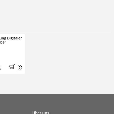
ung Digitaler
iber
»
€
Über uns