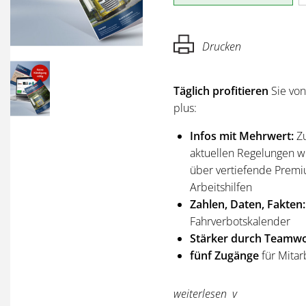
Drucken
Täglich profitieren
Sie vo
plus:
Infos mit Mehrwert:
Z
aktuellen Regelungen wi
über vertiefende Premi
Arbeitshilfen
Zahlen, Daten, Fakten:
Fahrverbotskalender
Stärker durch Teamwo
fünf Zugänge
für Mitar
Sie erhalten
alle Ausgabe
weiterlesen