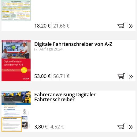
Kostenfreie Online-Seminare
Bestellen Sie jetzt das VerkehrsRundschau Profipaket im
»
Kennenlern-Abo für zwei Monate (inkl. der derzeitig
18,20 €
21,66 €
gesetzlichen MwSt. und Versandkosten).
Nach 2
Monaten brauchen Sie nichts weiter tun, das
Digitale Fahrtenschreiber von A-Z
Abonnement endet automatisch, es entstehen keine
(7. Auflage 2024)
weiteren Verpflichtungen.
»
53,00 €
56,71 €
Fahreranweisung Digitaler
Fahrtenschreiber
»
3,80 €
4,52 €