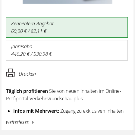
Kennenlern-Angebot
69,00 € / 82,11 €
Jahresabo
446,20 € / 530,98 €
Drucken
Täglich profitieren
Sie von neuen Inhalten im Online-
Profiportal VerkehrsRundschau plus:
Infos mit Mehrwert:
Zugang zu exklusiven Inhalten
und Hintergrundwissen – von aktuellen Regelungen
weiterlesen
wie z. B. bei den Lenk- und Ruhezeiten,
über vertiefende Premiumnews bis hin zu praktischen