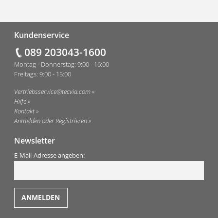
Fußzeile
Kundenservice
089 203043-1600
Montag - Donnerstag: 9:00 - 16:00
Freitags: 9:00 - 15:00
Vertriebsservice@tecvia.com
Hilfe
Kontakt
Anmelden oder Registrieren
Newsletter
E-Mail-Adresse angeben: