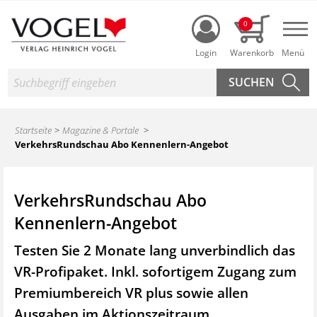
Login
0
Nav
Suche
Startseite
Magazine & Portale
VerkehrsRundschau Abo Kennenlern-Angebot
VerkehrsRundschau Abo
Kennenlern-Angebot
Testen Sie 2 Monate lang unverbindlich das
VR-Profipaket. Inkl. sofortigem Zugang zum
Premiumbereich VR plus sowie
allen
Ausgaben im Aktionszeitraum.