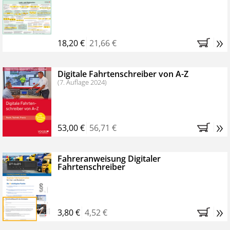
Kostenfreie Online-Seminare
Bestellen Sie jetzt das VerkehrsRundschau Profipaket im
»
Kennenlern-Abo für zwei Monate (inkl. der derzeitig
18,20 €
21,66 €
gesetzlichen MwSt. und Versandkosten).
Nach 2
Monaten brauchen Sie nichts weiter tun, das
Digitale Fahrtenschreiber von A-Z
Abonnement endet automatisch, es entstehen keine
(7. Auflage 2024)
weiteren Verpflichtungen.
»
53,00 €
56,71 €
Fahreranweisung Digitaler
Fahrtenschreiber
»
3,80 €
4,52 €