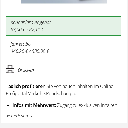
Kennenlern-Angebot
69,00 € / 82,11 €
Jahresabo
446,20 € / 530,98 €
Drucken
Täglich profitieren
Sie von neuen Inhalten im Online-
Profiportal VerkehrsRundschau plus:
Infos mit Mehrwert:
Zugang zu exklusiven Inhalten
und Hintergrundwissen – von aktuellen Regelungen
weiterlesen
wie z. B. bei den Lenk- und Ruhezeiten,
über vertiefende Premiumnews bis hin zu praktischen