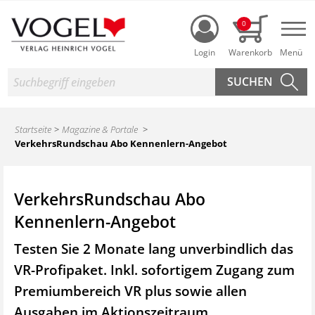
Login
0
Nav
Suche
Startseite
Magazine & Portale
VerkehrsRundschau Abo Kennenlern-Angebot
VerkehrsRundschau Abo
Kennenlern-Angebot
Testen Sie 2 Monate lang unverbindlich das
VR-Profipaket. Inkl. sofortigem Zugang zum
Premiumbereich VR plus sowie
allen
Ausgaben im Aktionszeitraum.