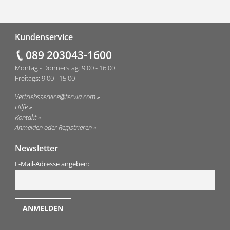
Fußzeile
Kundenservice
089 203043-1600
Montag - Donnerstag: 9:00 - 16:00
Freitags: 9:00 - 15:00
Vertriebsservice@tecvia.com
Hilfe
Kontakt
Anmelden oder Registrieren
Newsletter
E-Mail-Adresse angeben: