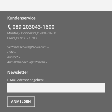
Fußzeile
Kundenservice
089 203043-1600
Montag - Donnerstag: 9:00 - 16:00
Freitags: 9:00 - 15:00
Vertriebsservice@tecvia.com
Hilfe
Kontakt
Anmelden oder Registrieren
Newsletter
E-Mail-Adresse angeben: