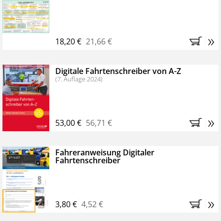
Kostenfreie Online-Seminare
Bestellen Sie jetzt das VerkehrsRundschau Profipaket im
»
Kennenlern-Abo für zwei Monate (inkl. der derzeitig
18,20 €
21,66 €
gesetzlichen MwSt. und Versandkosten).
Nach 2
Monaten brauchen Sie nichts weiter tun, das
Digitale Fahrtenschreiber von A-Z
Abonnement endet automatisch, es entstehen keine
(7. Auflage 2024)
weiteren Verpflichtungen.
»
53,00 €
56,71 €
Fahreranweisung Digitaler
Fahrtenschreiber
»
3,80 €
4,52 €