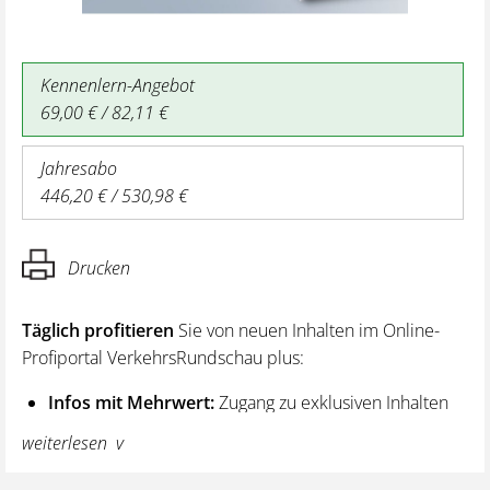
Kennenlern-Angebot
69,00 € / 82,11 €
Jahresabo
446,20 € / 530,98 €
Drucken
Täglich profitieren
Sie von neuen Inhalten im Online-
Profiportal VerkehrsRundschau plus:
Infos mit Mehrwert:
Zugang zu exklusiven Inhalten
und Hintergrundwissen – von aktuellen Regelungen
weiterlesen
wie z. B. bei den Lenk- und Ruhezeiten,
über vertiefende Premiumnews bis hin zu praktischen