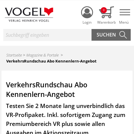
Login
0
Nav
Suche
Startseite
Magazine & Portale
VerkehrsRundschau Abo Kennenlern-Angebot
VerkehrsRundschau Abo
Kennenlern-Angebot
Testen Sie 2 Monate lang unverbindlich das
VR-Profipaket. Inkl. sofortigem Zugang zum
Premiumbereich VR plus sowie
allen
Ausgaben im Aktionszeitraum.