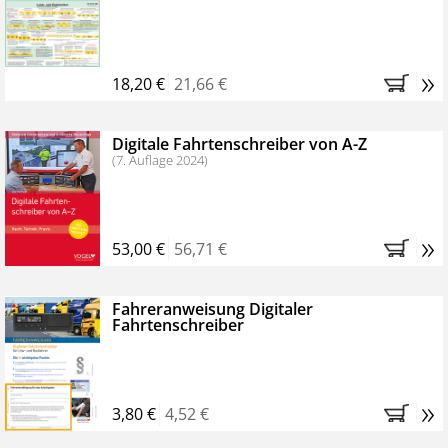
Kostenfreie Online-Seminare
Bestellen Sie jetzt das VerkehrsRundschau Profipaket im
»
Kennenlern-Abo für zwei Monate (inkl. der derzeitig
18,20 €
21,66 €
gesetzlichen MwSt. und Versandkosten).
Nach 2
Monaten brauchen Sie nichts weiter tun, das
Digitale Fahrtenschreiber von A-Z
Abonnement endet automatisch, es entstehen keine
(7. Auflage 2024)
weiteren Verpflichtungen.
»
53,00 €
56,71 €
Fahreranweisung Digitaler
Fahrtenschreiber
»
3,80 €
4,52 €