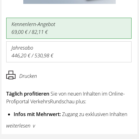
Kennenlern-Angebot
69,00 € / 82,11 €
Jahresabo
446,20 € / 530,98 €
Drucken
Täglich profitieren
Sie von neuen Inhalten im Online-
Profiportal VerkehrsRundschau plus:
Infos mit Mehrwert:
Zugang zu exklusiven Inhalten
und Hintergrundwissen – von aktuellen Regelungen
weiterlesen
wie z. B. bei den Lenk- und Ruhezeiten,
über vertiefende Premiumnews bis hin zu praktischen