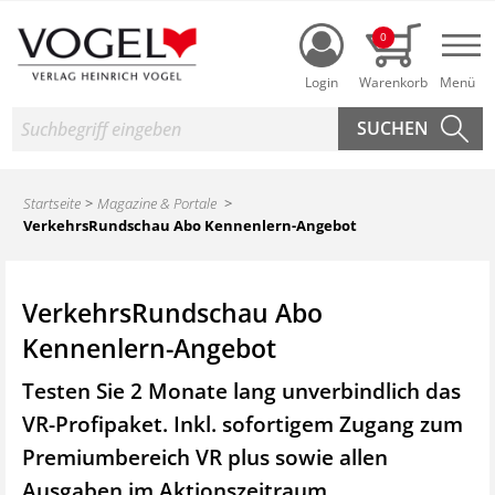
Login
0
Nav
Suche
Startseite
Magazine & Portale
VerkehrsRundschau Abo Kennenlern-Angebot
VerkehrsRundschau Abo
Kennenlern-Angebot
Testen Sie 2 Monate lang unverbindlich das
VR-Profipaket. Inkl. sofortigem Zugang zum
Premiumbereich VR plus sowie
allen
Ausgaben im Aktionszeitraum.