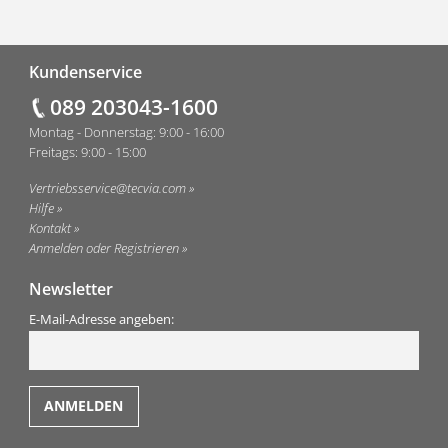
Fußzeile
Kundenservice
089 203043-1600
Montag - Donnerstag: 9:00 - 16:00
Freitags: 9:00 - 15:00
Vertriebsservice@tecvia.com
Hilfe
Kontakt
Anmelden oder Registrieren
Newsletter
E-Mail-Adresse angeben: