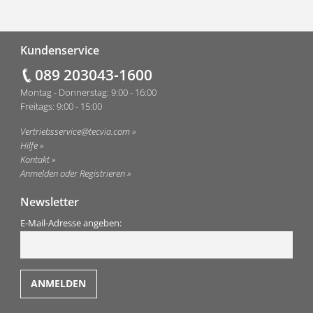
Fußzeile
Kundenservice
089 203043-1600
Montag - Donnerstag: 9:00 - 16:00
Freitags: 9:00 - 15:00
Vertriebsservice@tecvia.com
Hilfe
Kontakt
Anmelden oder Registrieren
Newsletter
E-Mail-Adresse angeben: