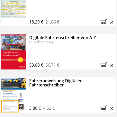
Kostenfreie Online-Seminare
Bestellen Sie jetzt das VerkehrsRundschau Profipaket im
»
Kennenlern-Abo für zwei Monate (inkl. der derzeitig
18,20 €
21,66 €
gesetzlichen MwSt. und Versandkosten).
Nach 2
Monaten brauchen Sie nichts weiter tun, das
Digitale Fahrtenschreiber von A-Z
Abonnement endet automatisch, es entstehen keine
(7. Auflage 2024)
weiteren Verpflichtungen.
»
53,00 €
56,71 €
Fahreranweisung Digitaler
Fahrtenschreiber
»
3,80 €
4,52 €