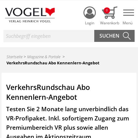
Login
0
Nav
Suche
Startseite
Magazine & Portale
VerkehrsRundschau Abo Kennenlern-Angebot
VerkehrsRundschau Abo
Kennenlern-Angebot
Testen Sie 2 Monate lang unverbindlich das
VR-Profipaket. Inkl. sofortigem Zugang zum
Premiumbereich VR plus sowie
allen
Ausgaben im Aktionszeitraum.