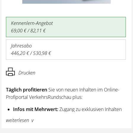
Kennenlern-Angebot
69,00 € / 82,11 €
Jahresabo
446,20 € / 530,98 €
Drucken
Täglich profitieren
Sie von neuen Inhalten im Online-
Profiportal VerkehrsRundschau plus:
Infos mit Mehrwert:
Zugang zu exklusiven Inhalten
und Hintergrundwissen – von aktuellen Regelungen
weiterlesen
wie z. B. bei den Lenk- und Ruhezeiten,
über vertiefende Premiumnews bis hin zu praktischen