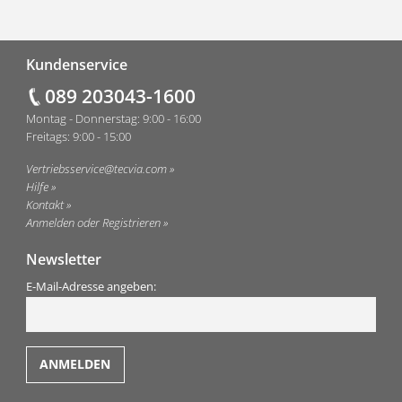
Fußzeile
Kundenservice
089 203043-1600
Montag - Donnerstag: 9:00 - 16:00
Freitags: 9:00 - 15:00
Vertriebsservice@tecvia.com
Hilfe
Kontakt
Anmelden oder Registrieren
Newsletter
E-Mail-Adresse angeben: