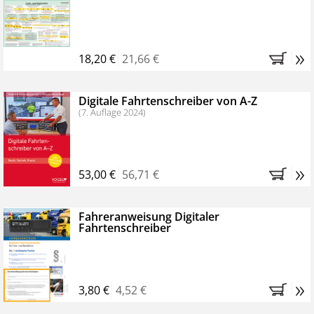
Kostenfreie Online-Seminare
Bestellen Sie jetzt das VerkehrsRundschau Profipaket im
»
Kennenlern-Abo für zwei Monate (inkl. der derzeitig
18,20 €
21,66 €
gesetzlichen MwSt. und Versandkosten).
Nach 2
Monaten brauchen Sie nichts weiter tun, das
Digitale Fahrtenschreiber von A-Z
Abonnement endet automatisch, es entstehen keine
(7. Auflage 2024)
weiteren Verpflichtungen.
»
53,00 €
56,71 €
Fahreranweisung Digitaler
Fahrtenschreiber
»
3,80 €
4,52 €