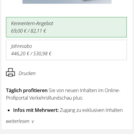
Kennenlern-Angebot
69,00 € / 82,11 €
Jahresabo
446,20 € / 530,98 €
Drucken
Täglich profitieren
Sie von neuen Inhalten im Online-
Profiportal VerkehrsRundschau plus:
Infos mit Mehrwert:
Zugang zu exklusiven Inhalten
und Hintergrundwissen – von aktuellen Regelungen
weiterlesen
wie z. B. bei den Lenk- und Ruhezeiten,
über vertiefende Premiumnews bis hin zu praktischen