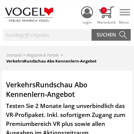
Login
0
Nav
Suche
Startseite
Magazine & Portale
VerkehrsRundschau Abo Kennenlern-Angebot
VerkehrsRundschau Abo
Kennenlern-Angebot
Testen Sie 2 Monate lang unverbindlich das
VR-Profipaket. Inkl. sofortigem Zugang zum
Premiumbereich VR plus sowie
allen
Ausgaben im Aktionszeitraum.