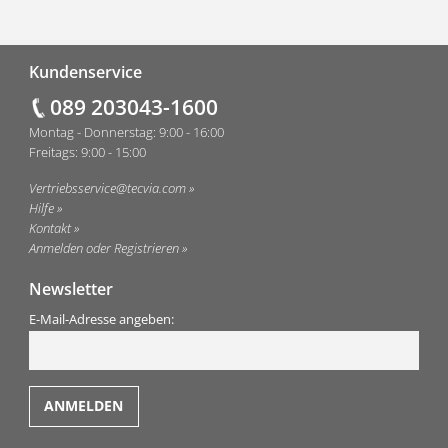
Fußzeile
Kundenservice
089 203043-1600
Montag - Donnerstag: 9:00 - 16:00
Freitags: 9:00 - 15:00
Vertriebsservice@tecvia.com
Hilfe
Kontakt
Anmelden oder Registrieren
Newsletter
E-Mail-Adresse angeben: