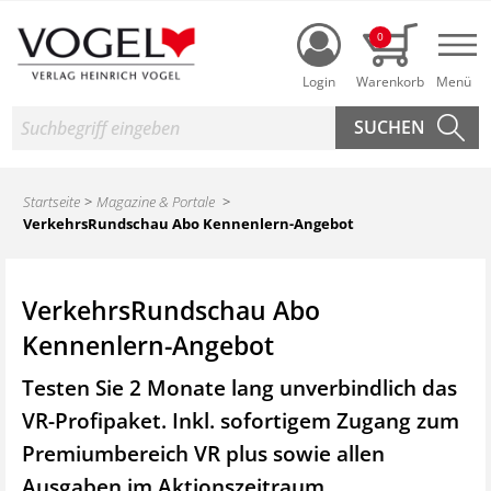
Login
0
Nav
Suche
Startseite
Magazine & Portale
VerkehrsRundschau Abo Kennenlern-Angebot
VerkehrsRundschau Abo
Kennenlern-Angebot
Testen Sie 2 Monate lang unverbindlich das
VR-Profipaket. Inkl. sofortigem Zugang zum
Premiumbereich VR plus sowie
allen
Ausgaben im Aktionszeitraum.