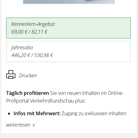
Kennenlern-Angebot
69,00 € / 82,11 €
Jahresabo
446,20 € / 530,98 €
Drucken
Täglich profitieren
Sie von neuen Inhalten im Online-
Profiportal VerkehrsRundschau plus:
Infos mit Mehrwert:
Zugang zu exklusiven Inhalten
und Hintergrundwissen – von aktuellen Regelungen
weiterlesen
wie z. B. bei den Lenk- und Ruhezeiten,
über vertiefende Premiumnews bis hin zu praktischen