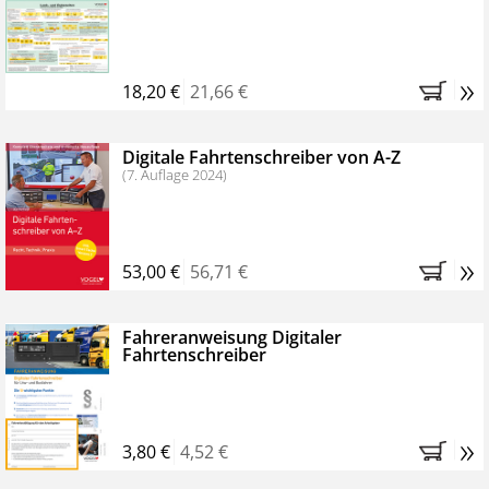
Kostenfreie Online-Seminare
Bestellen Sie jetzt das VerkehrsRundschau Profipaket im
»
Kennenlern-Abo für zwei Monate (inkl. der derzeitig
18,20 €
21,66 €
gesetzlichen MwSt. und Versandkosten).
Nach 2
Monaten brauchen Sie nichts weiter tun, das
Digitale Fahrtenschreiber von A-Z
Abonnement endet automatisch, es entstehen keine
(7. Auflage 2024)
weiteren Verpflichtungen.
»
53,00 €
56,71 €
Fahreranweisung Digitaler
Fahrtenschreiber
»
3,80 €
4,52 €